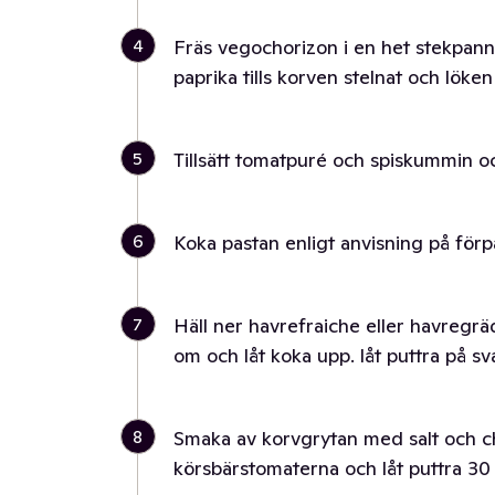
4
Fräs vegochorizon i en het stekpanna
paprika tills korven stelnat och löken 
5
Tillsätt tomatpuré och spiskummin oc
6
Koka pastan enligt anvisning på förp
7
Häll ner havrefraiche eller havregrä
om och låt koka upp. låt puttra på s
8
Smaka av korvgrytan med salt och ch
körsbärstomaterna och låt puttra 30