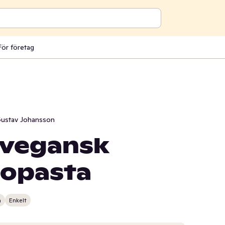
För företag
ustav Johansson
 vegansk
zopasta
n
Enkelt