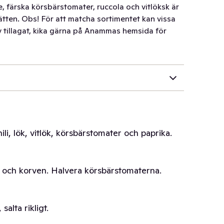
, färska körsbärstomater, ruccola och vitlöksk är
tten. Obs! För att matcha sortimentet kan vissa
av tillagat, kika gärna på Anammas hemsida för
li, lök, vitlök, körsbärstomater och paprika.
kan och korven. Halvera körsbärstomaterna.
salta rikligt.