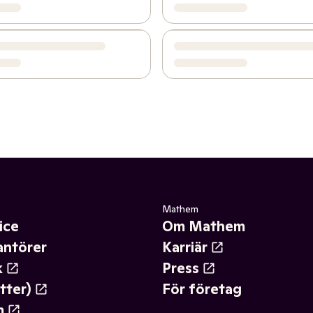
Mathem
ice
Om Mathem
antörer
Karriär
k
Press
tter)
För företag
m