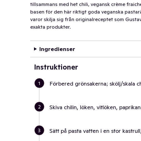
tillsammans med het chili, vegansk crème fraiche
basen för den här riktigt goda veganska pastarä
varor skilja sig från originalreceptet som Gust
exakta produkter.
Ingredienser
Instruktioner
1
Förbered grönsakerna; skölj/skala chi
2
Skiva chilin, löken, vitlöken, papri
3
Sätt på pasta vatten i en stor kastrull, 