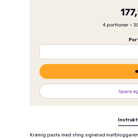
177
4 portioner
•
30
Por
Spara e
Instrukt
Krämig pasta med sting signerad matbloggaren