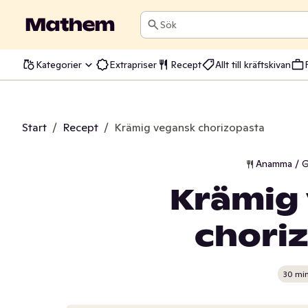
Sök
Kategorier
Extrapriser
Recept
Allt till kräftskivan
Start
/
Recept
/
Krämig vegansk chorizopasta
Anamma / G
Krämig
chori
30 mi