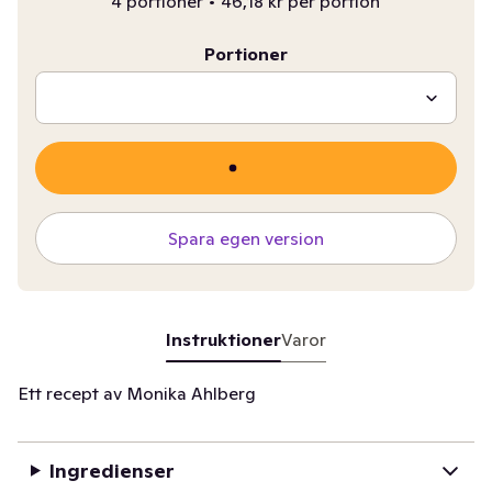
4 portioner
•
46,18 kr per portion
Portioner
Spara egen version
Instruktioner
Varor
Ett recept av Monika Ahlberg
Ingredienser