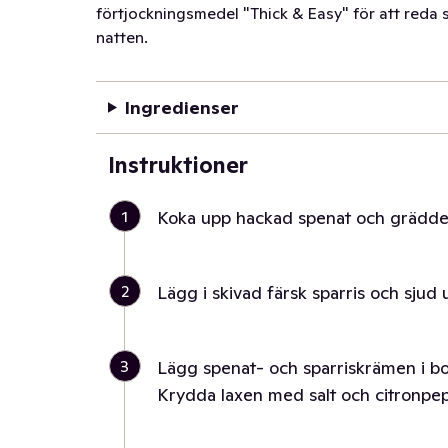
förtjockningsmedel "Thick & Easy" för att reda s
natten.
Ingredienser
Instruktioner
1
Koka upp hackad spenat och grädde
2
Lägg i skivad färsk sparris och sjud
3
Lägg spenat- och sparriskrämen i bot
Krydda laxen med salt och citronpep