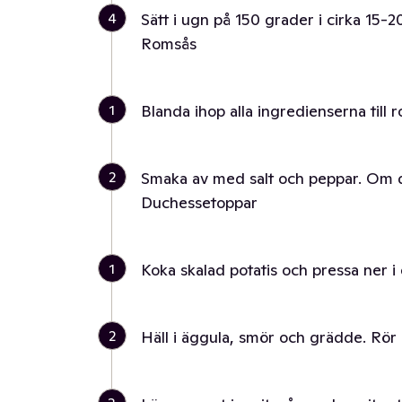
4
Sätt i ugn på 150 grader i cirka 15-2
Romsås
1
Blanda ihop alla ingredienserna till 
2
Smaka av med salt och peppar. Om den b
Duchessetoppar
1
Koka skalad potatis och pressa ner i
2
Häll i äggula, smör och grädde. Rör