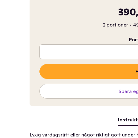
390,
2 portioner
•
49
Por
Spara e
Instrukt
Lyxig vardagsrätt eller något riktigt gott under 