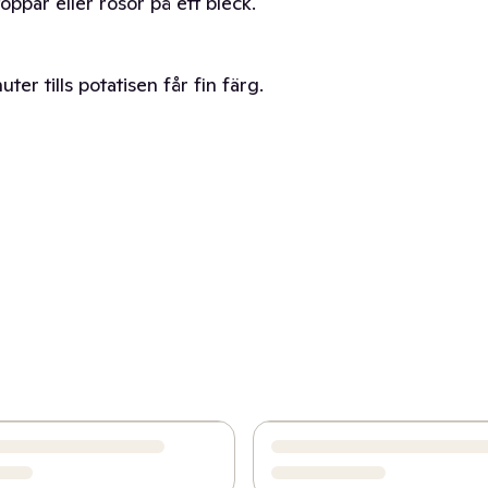
oppar eller rosor på ett bleck.
er tills potatisen får fin färg.