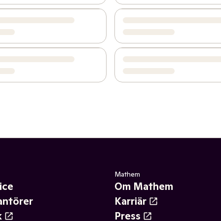
Mathem
ice
Om Mathem
antörer
Karriär
k
Press