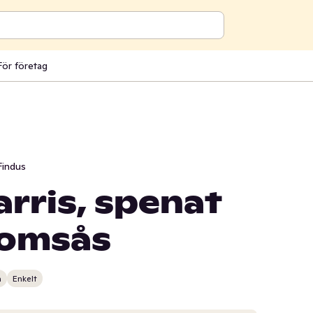
För företag
Findus
rris, spenat
romsås
n
Enkelt