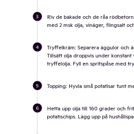
3
Riv de bakade och de råa rödbetorna 
med 2 msk olja, vinäger, flingsalt oc
4
Tryffelkräm: Separera äggulor och ä
Tillsätt olja droppvis under konstan
tryffelolja. Fyll en spritspåse med t
5
Topping: Hyvla små potatisar tunt m
6
Hetta upp olja till 160 grader och frit
potatischips. Lägg upp på hushållspa