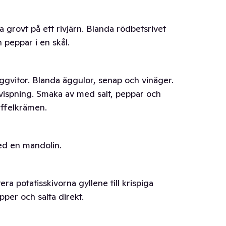
grovt på ett rivjärn. Blanda rödbetsrivet
h peppar i en skål.
ggvitor. Blanda äggulor, senap och vinäger.
t vispning. Smaka av med salt, peppar och
ryffelkrämen.
ed en mandolin.
era potatisskivorna gyllene till krispiga
pper och salta direkt.