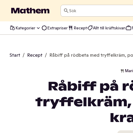
Sök
Kategorier
Extrapriser
Recept
Allt till kräftskivan
Start
/
Recept
/
Råbiff på rödbeta med tryffelkräm, pot
Mar
Råbiff på 
tryffelkräm,
kr