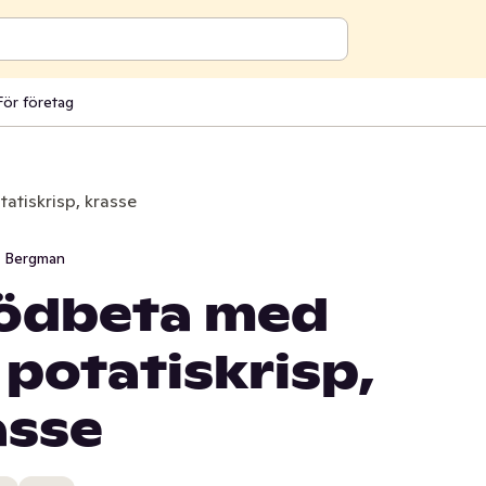
För företag
atiskrisp, krasse
i Bergman
rödbeta med
 potatiskrisp,
asse