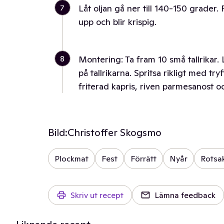
7
Låt oljan gå ner till 140-150 grader. 
upp och blir krispig.
8
Montering: Ta fram 10 små tallrika
på tallrikarna. Spritsa rikligt med t
friterad kapris, riven parmesanost o
Bild:
Christoffer Skogsmo
Plockmat
Fest
Förrätt
Nyår
Rotsa
Skriv ut recept
Lämna feedback