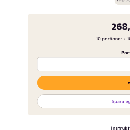
1 t 30 m
268,
10 portioner
•
1
Por
Spara e
Instrukt