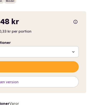
in
Medel
48 kr
0,33 kr per portion
tioner
gen version
ioner
Varor