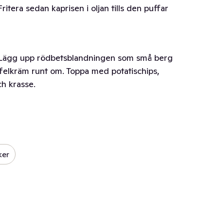
Fritera sedan kaprisen i oljan tills den puffar
r. Lägg upp rödbetsblandningen som små berg
ryffelkräm runt om. Toppa med potatischips,
ch krasse.
ker