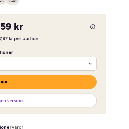
min
Svårt
59 kr
7,87 kr per portion
tioner
gen version
ioner
Varor