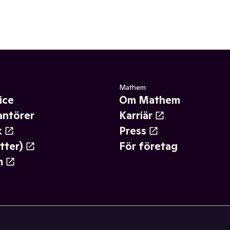
Mathem
ice
Om Mathem
antörer
Karriär
k
Press
tter)
För företag
m