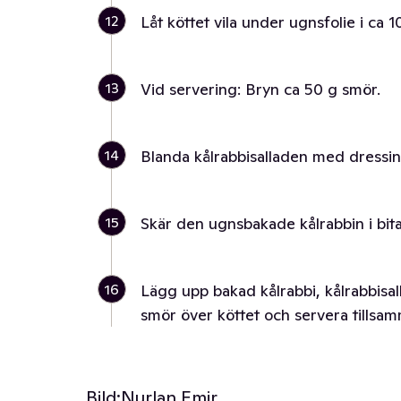
12
Låt köttet vila under ugnsfolie i ca 1
13
Vid servering: Bryn ca 50 g smör.
14
Blanda kålrabbisalladen med dress
15
Skär den ugnsbakade kålrabbin i bitar
16
Lägg upp bakad kålrabbi, kålrabbisall
smör över köttet och servera tillsam
Bild:
Nurlan Emir