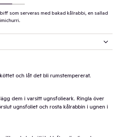
ggbiff som serveras med bakad kålrabbi, en sallad
michurri.
köttet och låt det bli rumstempererat.
lägg dem i varsitt ugnsfolieark. Ringla över
örslut ugnsfoliet och rosta kålrabbin i ugnen i