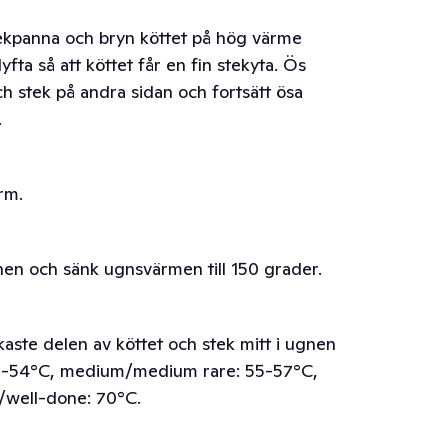
tekpanna och bryn köttet på hög värme
fta så att köttet får en fin stekyta. Ös
h stek på andra sidan och fortsätt ösa
.
rm.
nen och sänk ugnsvärmen till 150 grader.
kaste delen av köttet och stek mitt i ugnen
: 50-54°C, medium/medium rare: 55-57°C,
/well-done: 70°C.