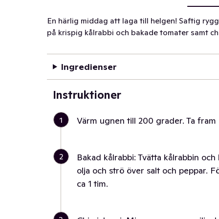
En härlig middag att laga till helgen! Saftig ry
på krispig kålrabbi och bakade tomater samt chi
Ingredienser
Instruktioner
1
Värm ugnen till 200 grader. Ta fram 
2
Bakad kålrabbi: Tvätta kålrabbin och 
olja och strö över salt och peppar. F
ca 1 tim.