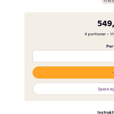
1 t 30 
549,
4 portioner
•
11
Por
Spara e
Instrukt