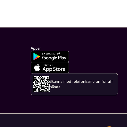
Appar
Skanna med telefonkameran för att
hämta