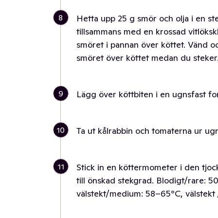
8
Hetta upp 25 g smör och olja i en s
tillsammans med en krossad vitlökskly
smöret i pannan över köttet. Vänd oc
smöret över köttet medan du steker
9
Lägg över köttbiten i en ugnsfast fo
10
Ta ut kålrabbin och tomaterna ur ug
11
Stick in en köttermometer i den tjoc
till önskad stekgrad. Blodigt/rare
välstekt/medium: 58–65°C, välstekt 