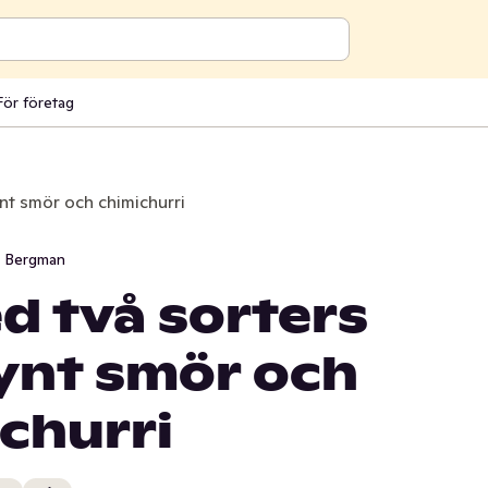
För företag
nt smör och chimichurri
i Bergman
d två sorters
rynt smör och
churri