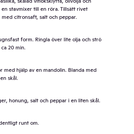
ilika, skalad vitlöksklyfta, olivolja och
n stavmixer till en röra. Tillsätt rivet
 med citronsaft, salt och peppar.
gnsfast form. Ringla över lite olja och strö
 ca 20 min.
vor med hjälp av en mandolin. Blanda med
en skål.
r, honung, salt och peppar i en liten skål.
dentligt runt om.