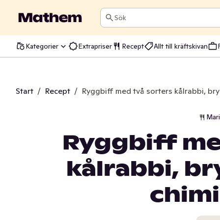
Sök
Kategorier
Extrapriser
Recept
Allt till kräftskivan
Start
/
Recept
/
Ryggbiff med två sorters kålrabbi, bry
Mar
Ryggbiff me
kålrabbi, b
chimi