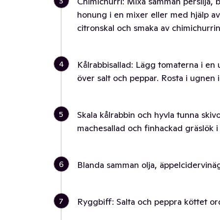
3
Chimichurri: Mixa samman persilja, bas
honung i en mixer eller med hjälp av e
citronskal och smaka av chimichurrin
4
Kålrabbisallad: Lägg tomaterna i en u
över salt och peppar. Rosta i ugnen i
5
Skala kålrabbin och hyvla tunna ski
machesallad och finhackad gräslök i 
6
Blanda samman olja, äppelcidervinäge
7
Ryggbiff: Salta och peppra köttet or