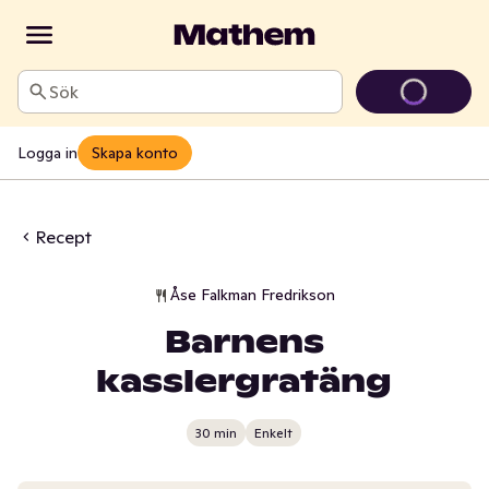
Sök
Logga in
Skapa konto
Recept
Åse Falkman Fredrikson
Barnens
kasslergratäng
30 min
Enkelt