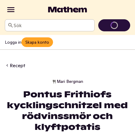
Sök
Logga in
Skapa konto
Recept
Mari Bergman
Pontus Frithiofs
kycklingschnitzel med
rödvinssmör och
klyftpotatis