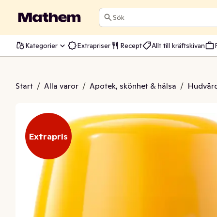
Sök
Kategorier
Extrapriser
Recept
Allt till kräftskivan
On Sensitive Protect SPF 50+
Start
/
Alla varor
/
Apotek, skönhet & hälsa
/
Hudvår
Extrapris