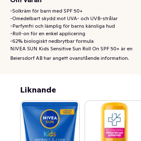
-Solkräm för barn med SPF 50+

-Omedelbart skydd mot UVA- och UVB-strålar

-Parfymfri och lämplig för barns känsliga hud

-Roll-on för en enkel applicering

-62% biologiskt nedbrytbar formula

NIVEA SUN Kids Sensitive Sun Roll On SPF 50+ är en 
solkräm i roll-on format med mycket högt solskydd. 
Beiersdorf AB har angett ovanstående information.
Oparfymerat solskydd speciellt anpassad för barn och 
barns känsliga hud. Ger omedelbart skydd mot UVA- 
och UVB-strålar och har en formula som innehåller 
ekologisk kamomill. Skyddar mot solbränna och 
Liknande
långvariga hudskador. Den snabbt absorberande 
formulan är parfymfri och extra vattenresistent. Detta 
solskydd för barn är dermatologiskt testad och 
godkänd av barnläkare. Denna solkräm med Ocean 
Respect-formula är 62% biologiskt nedbrytbar och fri 
från UV-filtren Octinoxate, Oxybenzone och 
Octocrylene. Roll-On format som gör appliceringen 