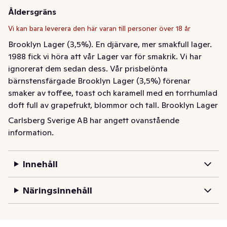
Åldersgräns
Vi kan bara leverera den här varan till personer över 18 år
Brooklyn Lager (3,5%). En djärvare, mer smakfull lager.

1988 fick vi höra att vår Lager var för smakrik. Vi har 
ignorerat dem sedan dess. Vår prisbelönta 
bärnstensfärgade Brooklyn Lager (3,5%) förenar 
smaker av toffee, toast och karamell med en torrhumlad 
doft full av grapefrukt, blommor och tall. Brooklyn Lager 
är för dem som vill ha en lite mer smakrik öl än de 
Carlsberg Sverige AB har angett ovanstående
traditionella ljusa lagerölen. Oavsett om det är i ditt 
information.
favoritölglas eller en immig glasflaska så gör Brooklyn 
Lager jobbet. Brooklyn Lager passar perfekt till pizza, 
Innehåll
hamburgare, rostad kyckling, stekt fisk, Manchego och 
levande musik. Därför, om du letar efter den 
Näringsinnehåll
torrhumlade smakrika lager som förändrade världen, 
leta inte längre. Brooklyn Lager finns där för dig. 
Brooklyn är Sveriges största internationella hantverksöl 
(craft beer). #thisisbrooklyn