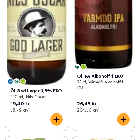
Öl IPA Alkoholfri EKO
33 cl, Värmdö alkoholfri
IPA
Öl God Lager 3,5% EKO
330 ml, Nils Oscar
19,40 kr
26,45 kr
58,79 kr /l
264,50 kr /l