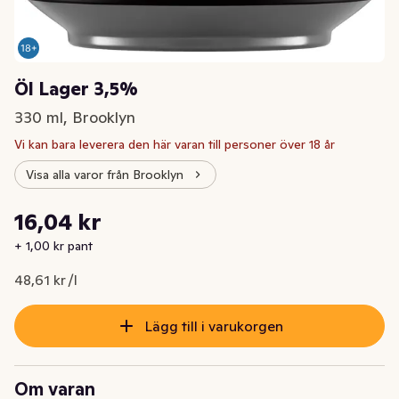
Öl Lager 3,5%
330 ml, Brooklyn
Vi kan bara leverera den här varan till personer över 18 år
Visa alla varor från Brooklyn
Styckpris: 48,61 kr /l
16,04 kr
Nuvarande pris är: 16,04 kr
+ 1,00 kr pant
48,61 kr /l
Lägg till i varukorgen
Om varan