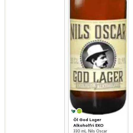
Öl God Lager
Alkoholfri EKO
330 ml, Nils Oscar