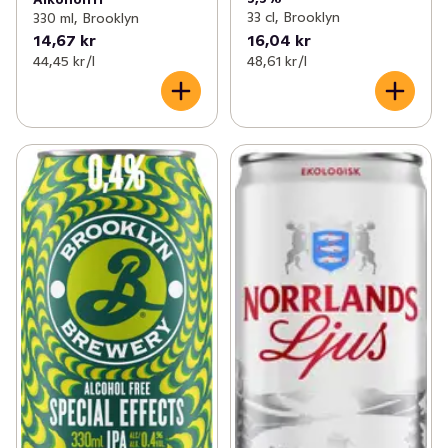
33 cl, Brooklyn
330 ml, Brooklyn
14,67 kr
16,04 kr
44,45 kr /l
48,61 kr /l