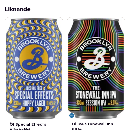
Liknande
Öl IPA Stonewall Inn
Öl Special Effects
3,5%
Alkoholfri