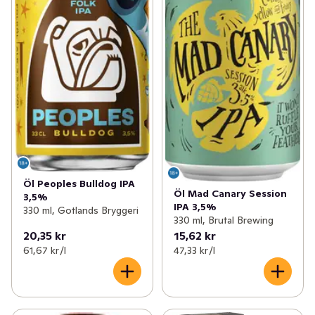
Öl Peoples Bulldog IPA
Öl Mad Canary Session
3,5%
IPA 3,5%
330 ml, Gotlands Bryggeri
330 ml, Brutal Brewing
20,35 kr
15,62 kr
61,67 kr /l
47,33 kr /l