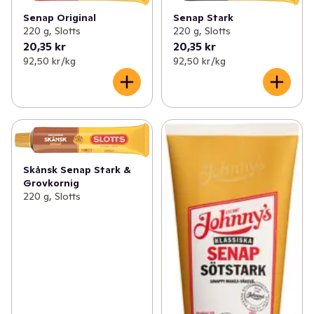
✓
Mjöl & bakning
(232)
✓
Tomatketchup
(18)
Senap Original
Senap Stark
220 g, Slotts
220 g, Slotts
✓
Tex mex
(125)
✓
Senap
(21)
20,35 kr
20,35 kr
92,50 kr /kg
92,50 kr /kg
✓
Asien
(224)
✓
Chilisås
(10)
✓
Sylt & socker
(150)
✓
Hp-Sås
(1)
✓
Senap & ketchup
(58)
✓
Majonnäs
(31)
Skånsk Senap Stark &
Grovkornig
✓
Flingor, müsli & gröt
(159)
220 g, Slotts
✓
Olja & vinäger
(95)
✓
Ris & gryn
(66)
✓
Desserter
(6)