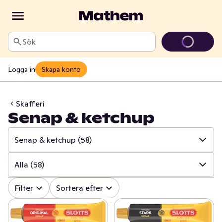
Sök
Logga in
Skapa konto
Skafferi
Senap & ketchup
Senap & ketchup
(58)
✓
Alla
(1707)
Alla
(58)
✓
Baljväxter & konserver
(271)
✓
Alla
(58)
Filter
Sortera efter
✓
Pasta & pastasås
(215)
✓
Tomatpuré
(8)