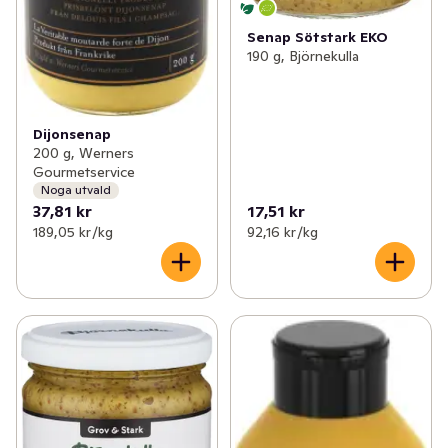
Senap Sötstark EKO
190 g, Björnekulla
Dijonsenap
200 g, Werners
Gourmetservice
Noga utvald
37,81 kr
17,51 kr
189,05 kr /kg
92,16 kr /kg