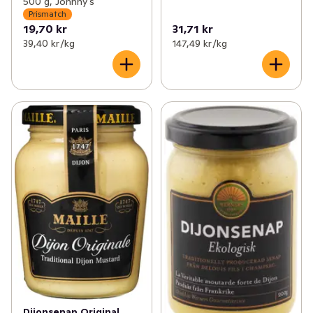
500 g, Johnny's
Prismatch
19,70 kr
31,71 kr
39,40 kr /kg
147,49 kr /kg
Dijonsenap Original