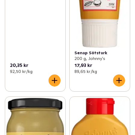
✓
Nötter & torkad frukt
(87)
✓
Internationella köket
(5)
Senap Sötstark
200 g, Johnny's
20,35 kr
17,93 kr
92,50 kr /kg
89,65 kr /kg