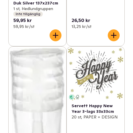
Duk Silver 137x237cm
1 st, Hedlundgruppen
Inte tillgänglig
59,95 kr
26,50 kr
59,95 kr /st
13,25 kr /st
Servett Happy New
Year 3-lags 33x33cm
20 st, PAPER + DESIGN