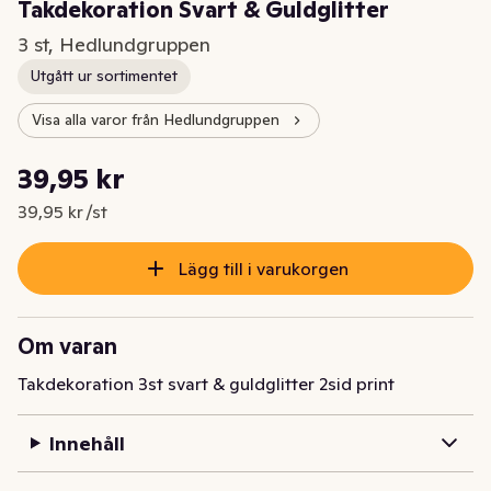
Takdekoration Svart & Guldglitter
3 st, Hedlundgruppen
Utgått ur sortimentet
Visa alla varor från Hedlundgruppen
Styckpris: 39,95 kr /st
39,95 kr
Nuvarande pris är: 39,95 kr
39,95 kr /st
Lägg till i varukorgen
Om varan
Takdekoration 3st svart & guldglitter 2sid print
Innehåll