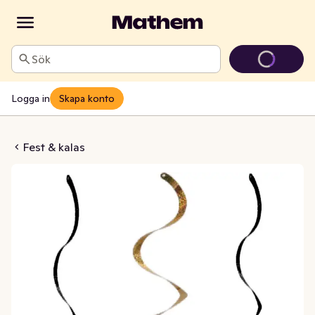
Sök
Logga in
Skapa konto
 Svart & Guldglitter
Fest & kalas