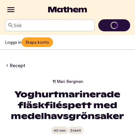
Sök
Logga in
Skapa konto
Recept
Mari Bergman
Yoghurtmarinerade
fläskfiléspett med
medelhavsgrönsaker
40 min
Enkelt