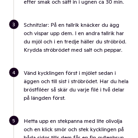
efter smak och sätt in i ugnen ca 30 min.
3
Schnitzlar: På en tallrik knäcker du ägg
och vispar upp dem. I en andra tallrik har
du mjöl och i en tredje häller du ströbröd.
Krydda ströbrödet med salt och peppar.
4
Vänd kycklingen först i mjölet sedan i
äggen och till sist i ströbrödet. Har du hela
bröstfiléer så skär du varje filé i två delar
på längden först.
5
Hetta upp en stekpanna med lite olivolja
och en klick smör och stek kycklingen på
båda sidor tills dem får en fin gyllenbrun