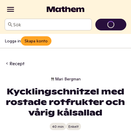
Sök
Logga in
Skapa konto
Recept
Mari Bergman
Kycklingschnitzel med
rostade rotfrukter och
vårig kålsallad
40 min
Enkelt