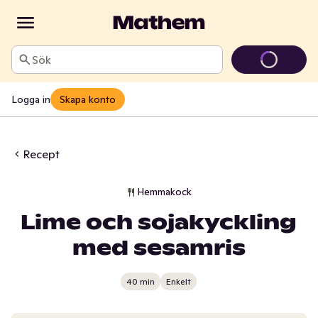
Sök
Logga in
Skapa konto
Recept
Hemmakock
Lime och sojakyckling
med sesamris
40 min
Enkelt