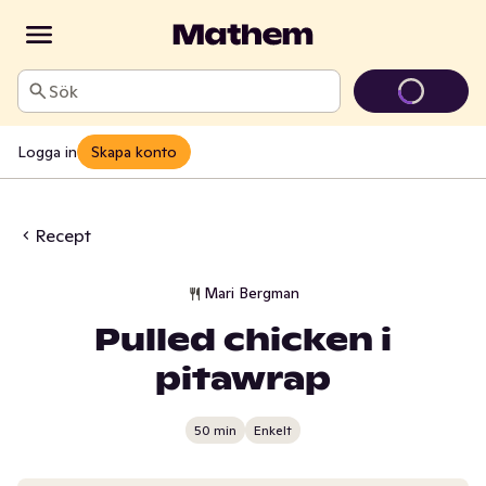
Sök
Logga in
Skapa konto
Recept
Mari Bergman
Pulled chicken i
pitawrap
50 min
Enkelt