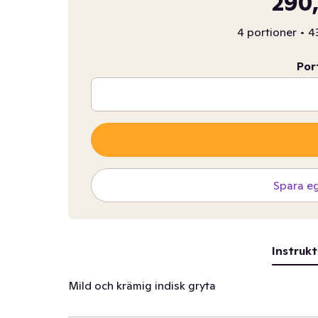
290,
4 portioner
•
43
Por
Spara e
Instrukt
Mild och krämig indisk gryta