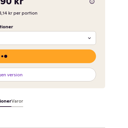
90 kr
,14 kr per portion
tioner
gen version
ioner
Varor