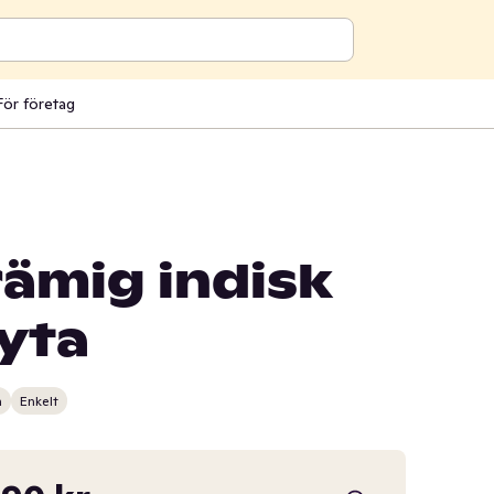
För företag
rämig indisk
yta
n
Enkelt