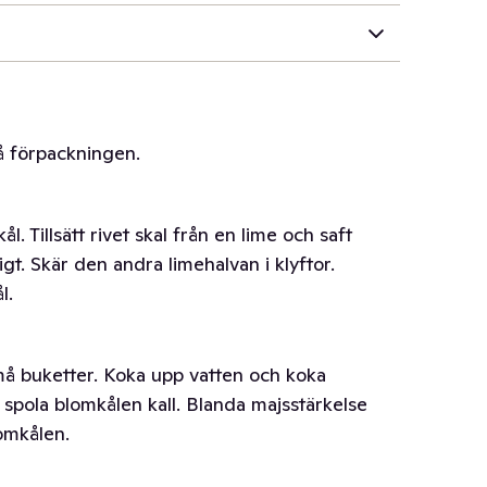
på förpackningen.
l. Tillsätt rivet skal från en lime och saft
gt. Skär den andra limehalvan i klyftor.
l.
små buketter. Koka upp vatten och koka
h spola blomkålen kall. Blanda majsstärkelse
omkålen.