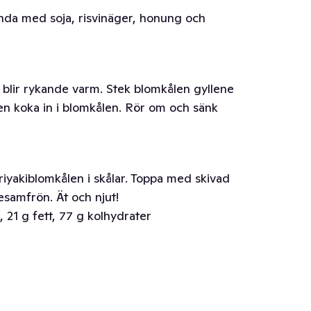
landa med soja, risvinäger, honung och
 blir rykande varm. Stek blomkålen gyllene
den koka in i blomkålen. Rör om och sänk
eriyakiblomkålen i skålar. Toppa med skivad
esamfrön. Ät och njut!
 21 g fett, 77 g kolhydrater