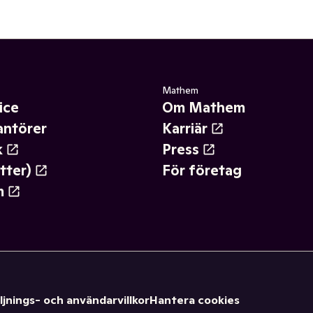
Mathem
ice
Om Mathem
antörer
Karriär
k
Press
tter)
För företag
m
ljnings- och användarvillkor
Hantera cookies