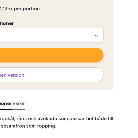
1,12 kr per portion
tioner
gen version
ioner
Varor
rödkål, råris och avokado som passar fint både till
ta sesamfrön som topping.