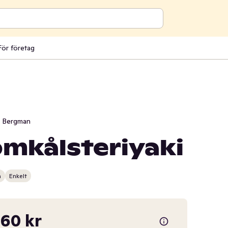
För företag
i Bergman
mkålsteriyaki
n
Enkelt
60 kr