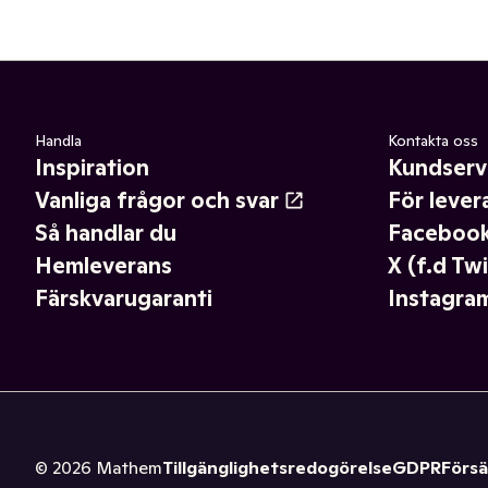
Handla
Kontakta oss
Inspiration
Kundserv
Vanliga frågor och svar
För lever
Så handlar du
Faceboo
Hemleverans
X (f.d Twi
Färskvarugaranti
Instagra
©
2026
Mathem
Tillgänglighetsredogörelse
GDPR
Försä