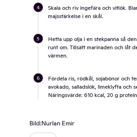
4
Skala och riv ingefära och vitlök. B
majsstärkelse i en skål.
5
Hetta upp olja i en stekpanna så den
runt om. Tillsätt marinaden och låt 
värmen.
6
Fördela ris, rödkål, sojabönor och t
avokado, salladslök, limeklyfta och s
Näringsvärde: 610 kcal, 20 g protein,
Bild:
Nurlan Emir