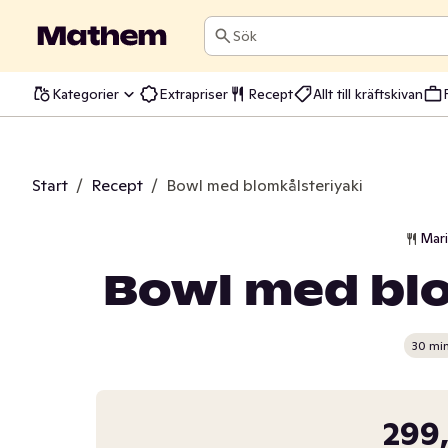
Sök
Kategorier
Extrapriser
Recept
Allt till kräftskivan
Start
/
Recept
/
Bowl med blomkålsteriyaki
Mar
Bowl med blo
30 mi
299,