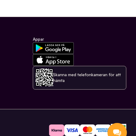
Appar
Skanna med telefonkameran för att
hämta