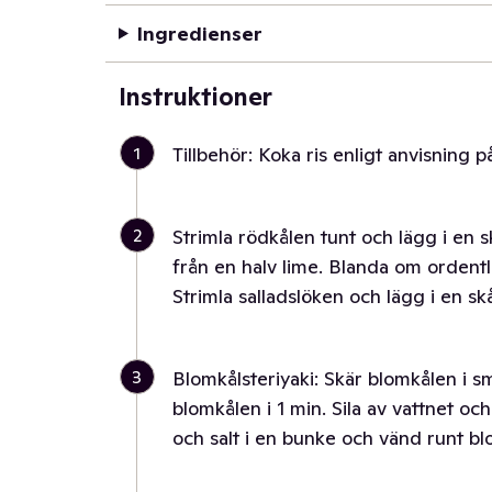
Ingredienser
Instruktioner
1
Tillbehör: Koka ris enligt anvisning 
2
Strimla rödkålen tunt och lägg i en skå
från en halv lime. Blanda om ordentli
Strimla salladslöken och lägg i en skå
3
Blomkålsteriyaki: Skär blomkålen i 
blomkålen i 1 min. Sila av vattnet oc
och salt i en bunke och vänd runt bl