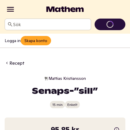
Sök
Logga in
Skapa konto
Recept
Mattias Kristiansson
Senaps-”sill”
15 min
Enkelt
95,85 kr