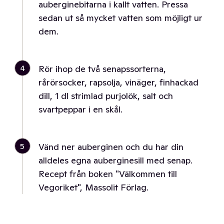
auberginebitarna i kallt vatten. Pressa
sedan ut så mycket vatten som möjligt ur
dem.
4
Rör ihop de två senapssorterna,
rårörsocker, rapsolja, vinäger, finhackad
dill, 1 dl strimlad purjolök, salt och
svartpeppar i en skål.
5
Vänd ner auberginen och du har din
alldeles egna auberginesill med senap.
Recept från boken "Välkommen till
Vegoriket", Massolit Förlag.