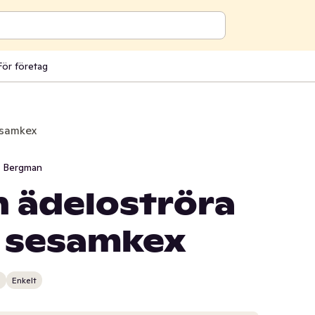
För företag
esamkex
i Bergman
h ädeloströra
a sesamkex
n
Enkelt