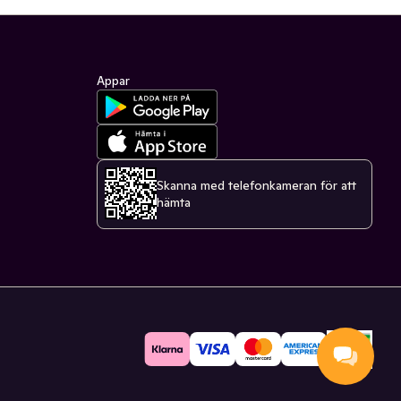
Appar
Skanna med telefonkameran för att
hämta