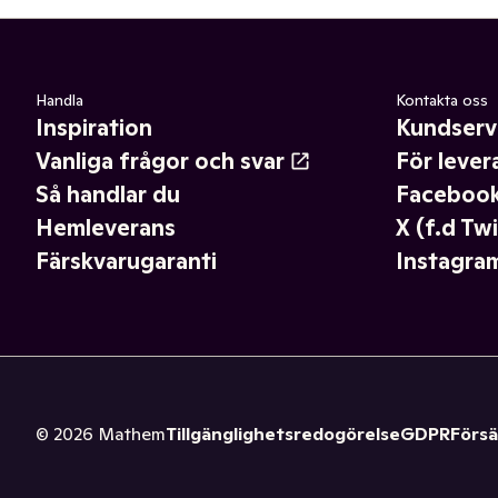
Handla
Kontakta oss
Inspiration
Kundserv
Vanliga frågor och svar
För lever
Så handlar du
Faceboo
Hemleverans
X (f.d Twi
Färskvarugaranti
Instagra
©
2026
Mathem
Tillgänglighetsredogörelse
GDPR
Försä