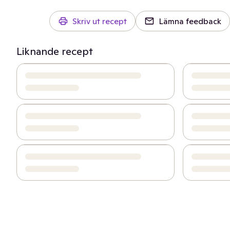
Skriv ut recept
Lämna feedback
Liknande recept