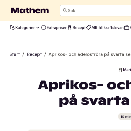
Sök
Kategorier
Extrapriser
Recept
Allt till kräftskivan
Start
/
Recept
/
Aprikos- och ädeloströra på svarta s
Mar
Aprikos- oc
på svart
10 mi