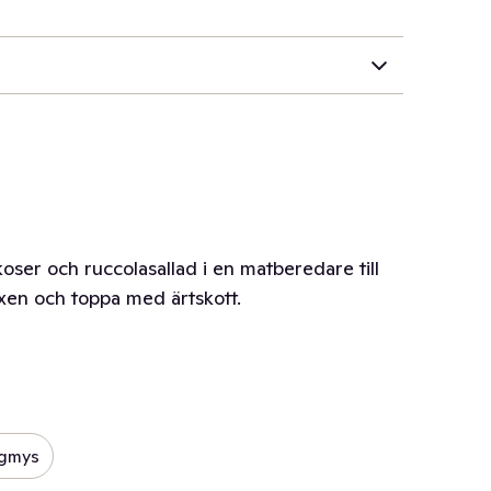
oser och ruccolasallad i en matberedare till
exen och toppa med ärtskott.
ggmys