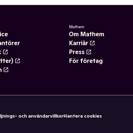
Mathem
ice
Om Mathem
antörer
Karriär
k
Press
tter)
För företag
m
ljnings- och användarvillkor
Hantera cookies