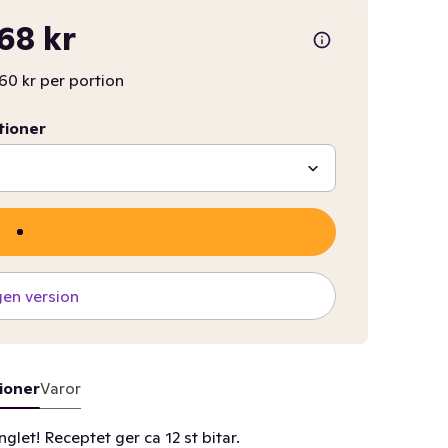
,68 kr
60 kr per portion
tioner
gen version
ioner
Varor
let! Receptet ger ca 12 st bitar.