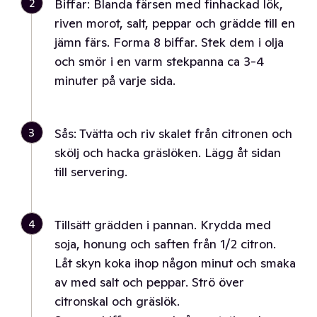
2
Biffar: Blanda färsen med finhackad lök,
riven morot, salt, peppar och grädde till en
jämn färs. Forma 8 biffar. Stek dem i olja
och smör i en varm stekpanna ca 3-4
minuter på varje sida.
3
Sås: Tvätta och riv skalet från citronen och
skölj och hacka gräslöken. Lägg åt sidan
till servering.
4
Tillsätt grädden i pannan. Krydda med
soja, honung och saften från 1/2 citron.
Låt skyn koka ihop någon minut och smaka
av med salt och peppar. Strö över
citronskal och gräslök.