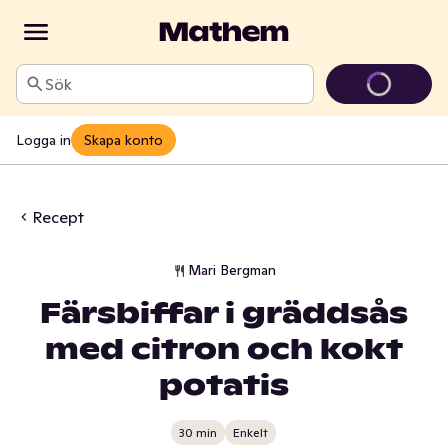
Sök
Logga in
Skapa konto
Recept
Mari Bergman
Färsbiffar i gräddsås
med citron och kokt
potatis
30 min
Enkelt