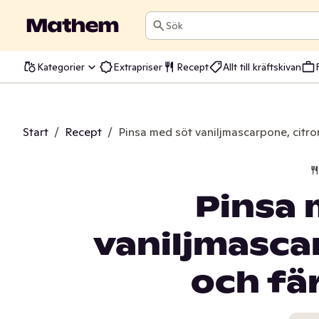
Sök
Kategorier
Extrapriser
Recept
Allt till kräftskivan
Start
/
Recept
/
Pinsa med söt vaniljmascarpone, citro
Pinsa 
vaniljmasca
och fä