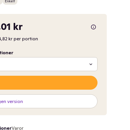
n
Enkelt
,01 kr
,82 kr per portion
tioner
gen version
ioner
Varor