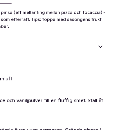
insa (ett mellanting mellan pizza och focaccia) -
d som efterrätt. Tips: toppa med säsongens frukt
åbär.
rmluft
och vaniljpulver till en fluffig smet. Ställ åt
strössla över riven parmesan. Grädda pinsan i