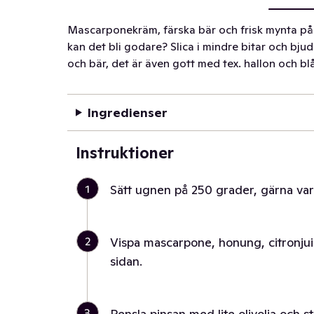
Mascarponekräm, färska bär och frisk mynta på p
kan det bli godare? Slica i mindre bitar och bju
och bär, det är även gott med tex. hallon och bl
Ingredienser
Instruktioner
1
Sätt ugnen på 250 grader, gärna va
2
Vispa mascarpone, honung, citronjuice 
sidan.
3
Pensla pinsan med lite olivolja och 