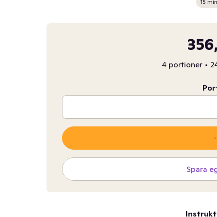
15 mi
356
4 portioner
•
24
Por
Spara e
Instrukt