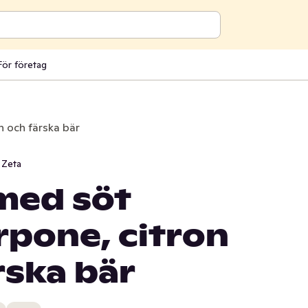
För företag
n och färska bär
Zeta
med söt
rpone, citron
rska bär