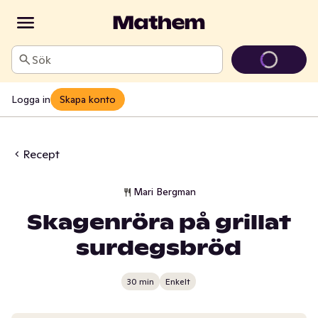
Sök
Logga in
Skapa konto
Recept
Mari Bergman
Skagenröra på grillat
surdegsbröd
30 min
Enkelt