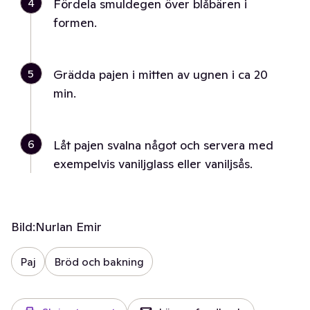
4
Fördela smuldegen över blåbären i
formen.
5
Grädda pajen i mitten av ugnen i ca 20
min.
6
Låt pajen svalna något och servera med
exempelvis vaniljglass eller vaniljsås.
Bild:
Nurlan Emir
Paj
Bröd och bakning