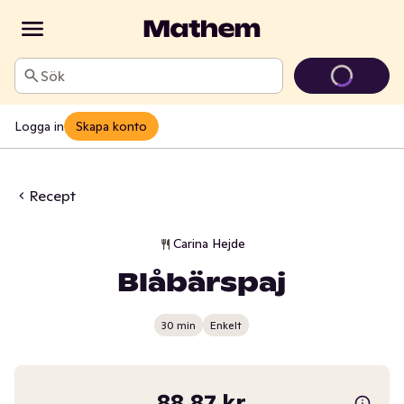
Sök
Logga in
Skapa konto
Recept
Carina Hejde
Blåbärspaj
30 min
Enkelt
88,87 kr