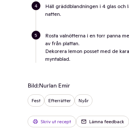
4
Häll gräddblandningen i 4 glas och l
natten.
5
Rosta valnötterna i en torr panna med
av från plattan.
Dekorera lemon posset med de karam
myntablad.
Bild:
Nurlan Emir
Fest
Efterrätter
Nyår
Skriv ut recept
Lämna feedback