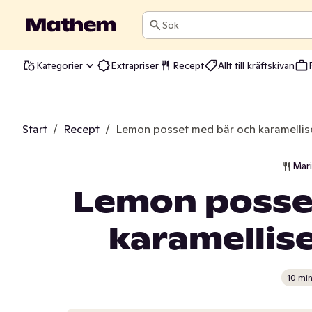
Sök
Kategorier
Extrapriser
Recept
Allt till kräftskivan
Start
/
Recept
/
Lemon posset med bär och karamellis
Mar
Lemon posse
karamellis
10 mi