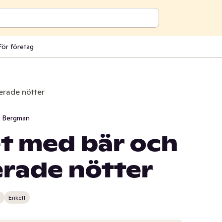
För företag
erade nötter
i Bergman
t med bär och
erade nötter
n
Enkelt