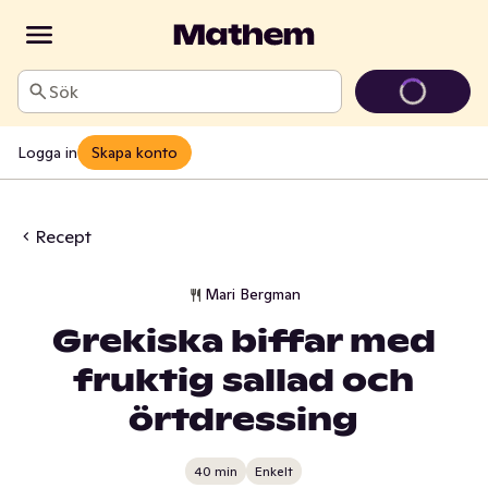
Sök
Logga in
Skapa konto
Recept
Mari Bergman
Grekiska biffar med
fruktig sallad och
örtdressing
40 min
Enkelt