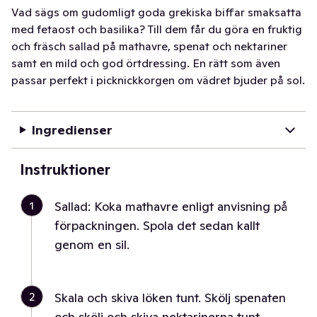
Vad sägs om gudomligt goda grekiska biffar smaksatta
med fetaost och basilika? Till dem får du göra en fruktig
och fräsch sallad på mathavre, spenat och nektariner
samt en mild och god örtdressing. En rätt som även
passar perfekt i picknickkorgen om vädret bjuder på sol.
Ingredienser
Instruktioner
1
Sallad: Koka mathavre enligt anvisning på
förpackningen. Spola det sedan kallt
genom en sil.
2
Skala och skiva löken tunt. Skölj spenaten
och skölj och skiva nektarinerna tunt.