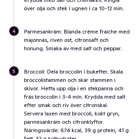
över olja och stek i ugnen i ca 10-12 min.
4
Parmesankräm: Blanda crème fraiche med
majonnäs, riven ost, citronsaft och
honung. Smaka av med salt och peppar.
5
Broccoli: Dela broccolin i buketter. Skala
broccolistammen och skär stammen i
skivor. Hetta upp olja i en stekpanna och
fräs broccolin i 3-4 min. Krydda med salt
efter smak och riv över citronskal.
Servera laxen med broccoli, kokt gryn,
parmesankräm och citronklyftor.
Näringsvärde: 674 kcal, 39 g protein, 41 g
fett, 32 g kolhydrater