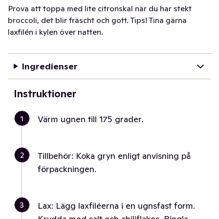
Prova att toppa med lite citronskal när du har stekt
broccoli, det blir fräscht och gott. Tips! Tina gärna
laxfilén i kylen över natten.
Ingredienser
Instruktioner
1
Värm ugnen till 175 grader.
2
Tillbehör: Koka gryn enligt anvisning på
förpackningen.
3
Lax: Lägg laxfiléerna i en ugnsfast form.
Krydda med salt och chiliflakes. Ringla