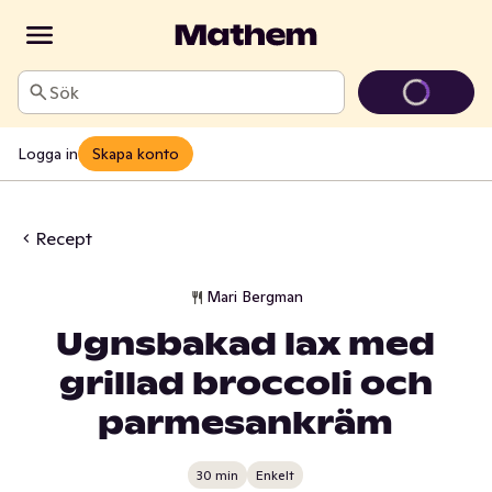
Sök
Logga in
Skapa konto
Recept
Mari Bergman
Ugnsbakad lax med
grillad broccoli och
parmesankräm
30 min
Enkelt