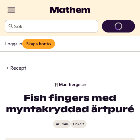
Sök
Logga in
Skapa konto
Recept
Mari Bergman
Fish fingers med
myntakryddad ärtpuré
40 min
Enkelt