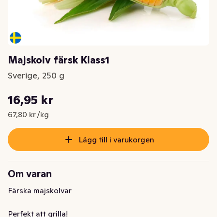
Majskolv färsk Klass1
Sverige, 250 g
Styckpris: 67,80 kr /kg
16,95 kr
Nuvarande pris är: 16,95 kr
67,80 kr /kg
Lägg till i varukorgen
Om varan
Färska majskolvar

Perfekt att grilla!