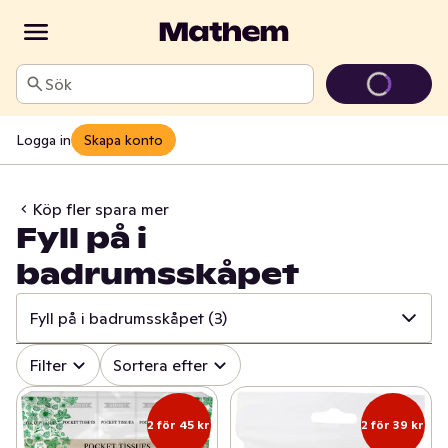
Sök
Logga in
Skapa konto
Köp fler spara mer
Fyll på i
badrumsskåpet
Fyll på i badrumsskåpet
(3)
✓
Alla
(113)
Filter
Sortera efter
✓
Fyll skafferiet
(29)
2 för 45 kr
2 för 39 kr