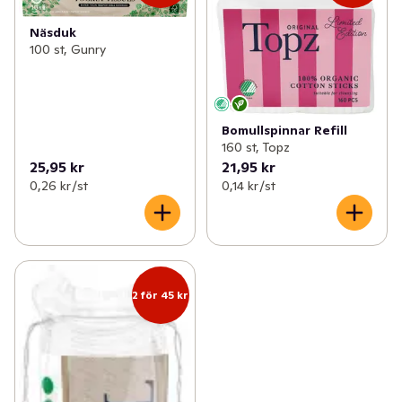
✓
Fyll på med bars
(6)
Näsduk
✓
Fyll kylen
(26)
100 st, Gunry
✓
Fyll på med dryck
(15)
✓
Fyll på med kryddor
(8)
Bomullspinnar Refill
160 st, Topz
✓
Fyll på till de minsta
0
25,95 kr
21,95 kr
0,26 kr /st
0,14 kr /st
✓
Fyll på i städskåpet
(9)
✓
Fyll på i badrumsskåpet
(3)
✓
Fyll på med godis & snacks
(17)
2 för 45 kr