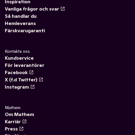
✓
Åldersgräns 18+ receptfria läkemedel
(46)
Inspiration
Vanliga frågor och svar
✓
Ögon och öron
(1)
Så handlar du
Hemleverans
Färskvarugaranti
Kontakta oss
Kundservice
För leverantörer
Facebook
X (f.d Twitter)
Instagram
Mathem
Om Mathem
Karriär
Press