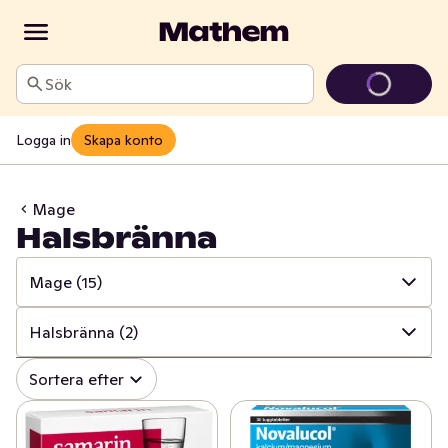
Sök
Logga in
Skapa konto
Mage
Halsbränna
Mage
(15)
✓
Alla
(845)
Halsbränna
(2)
✓
Mun och tänder
(107)
✓
Alla
(15)
Sortera efter
✓
Sår, bett och stick
(17)
✓
Vätskeersättning
(11)