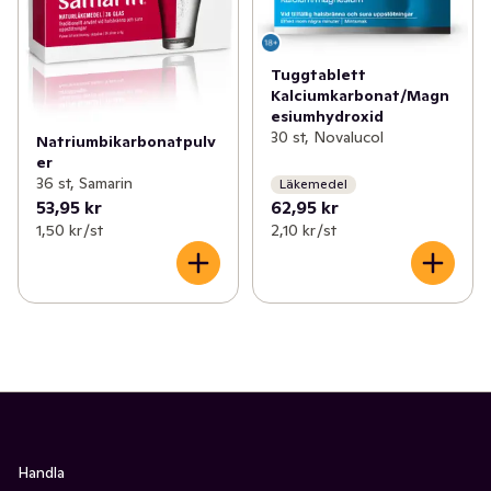
✓
Mage
(15)
✓
Halsbränna
(2)
✓
Sex och lust
(5)
Tuggtablett
Kalciumkarbonat/Magn
✓
Händer och fötter
(62)
esiumhydroxid
30 st, Novalucol
Natriumbikarbonatpulv
✓
Hudvård
(163)
er
36 st, Samarin
Läkemedel
✓
Hårvård
(169)
53,95 kr
62,95 kr
1,50 kr /st
2,10 kr /st
✓
Intim och underliv
(62)
✓
Ansiktsvård
(97)
✓
Kost och hälsa
(48)
✓
Förkylning
(5)
✓
Vitaminer och kosttillskott
(65)
Handla