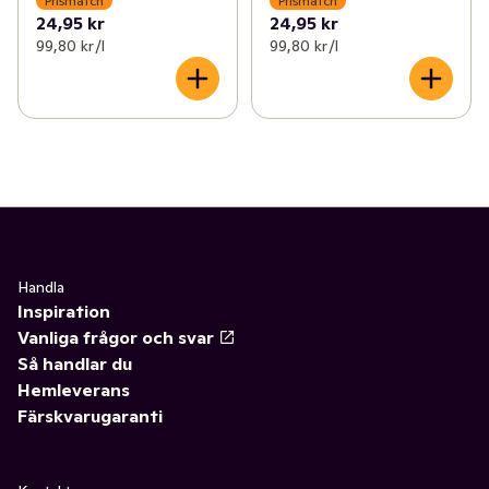
Prismatch
Prismatch
24,95 kr
24,95 kr
99,80 kr /l
99,80 kr /l
Handla
Inspiration
Vanliga frågor och svar
Så handlar du
Hemleverans
Färskvarugaranti