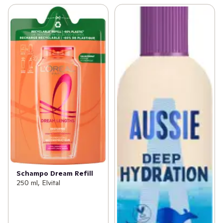
✓
Åldersgräns 18+ receptfria läkemedel
(46)
✓
Ögon och öron
(1)
Schampo Dream Refill
250 ml, Elvital