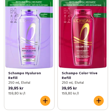
✓
Mage
(10)
✓
Torrschampo
(12)
✓
Sex och lust
(2)
✓
Balsam
(40)
✓
Händer och fötter
(63)
✓
Stylingprodukter
(26)
✓
Hudvård
(163)
✓
Inpackning och hårkurer
(7)
✓
Hårvård
(169)
✓
Tillbehör hårvård
(7)
✓
Intim och underliv
(62)
✓
Hårkur
(6)
✓
Ansiktsvård
(97)
✓
Hårfärg och toning
(25)
Schampo Hyaluron
Schampo Color-Vive
Refill
Refill
✓
Kost och hälsa
(48)
✓
Löss
(1)
250 ml, Elvital
250 ml, Elvital
39,95 kr
39,95 kr
✓
Förkylning
(5)
159,80 kr /l
159,80 kr /l
✓
Vitaminer och kosttillskott
(42)