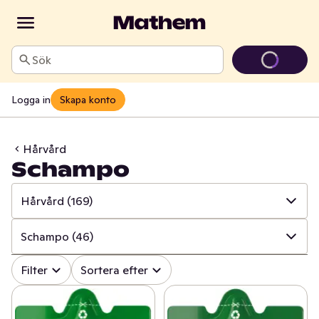
Sök
Logga in
Skapa konto
Hårvård
Schampo
Hårvård
(169)
✓
Alla
(820)
Schampo
(46)
✓
Mun och tänder
(107)
✓
Alla
(169)
Filter
Sortera efter
✓
Sår, bett och stick
(17)
✓
Schampo
(46)