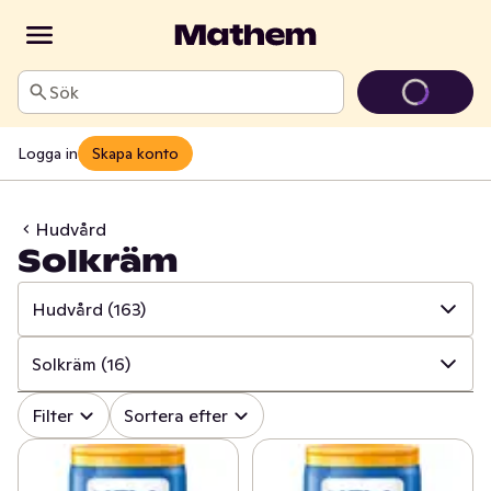
Sök
Logga in
Skapa konto
Hudvård
Solkräm
Hudvård
(163)
✓
Alla
(845)
Solkräm
(16)
✓
Mun och tänder
(107)
✓
Alla
(163)
Filter
Sortera efter
✓
Sår, bett och stick
(17)
✓
Bad och dusch
(62)