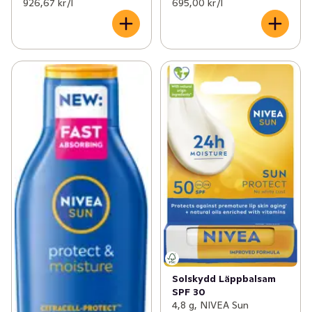
926,67 kr /l
695,00 kr /l
Solskydd Läppbalsam
SPF 30
4,8 g, NIVEA Sun