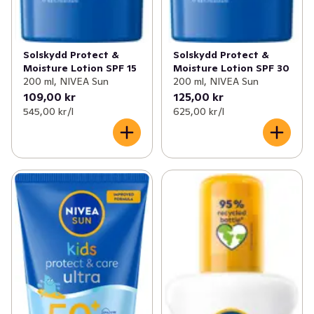
✓
Åldersgräns 18+ receptfria läkemedel
(46)
✓
Ögon och öron
(1)
Solskydd Protect &
Solskydd Protect &
Moisture Lotion SPF 15
Moisture Lotion SPF 30
200 ml, NIVEA Sun
200 ml, NIVEA Sun
109,00 kr
125,00 kr
545,00 kr /l
625,00 kr /l