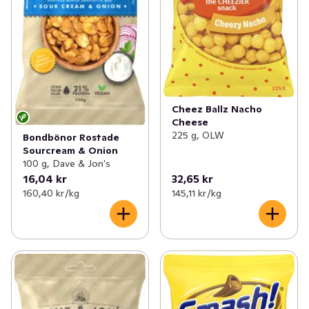
Cheez Ballz Nacho
Cheese
225 g, OLW
Bondbönor Rostade
Sourcream & Onion
100 g, Dave & Jon's
16,04 kr
32,65 kr
160,40 kr /kg
145,11 kr /kg