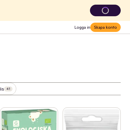
Logga in
Skapa konto
is
41