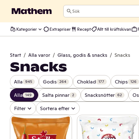
Sök
Kategorier
Extrapriser
Recept
Allt till kräftskivan
Start
/
Alla varor
/
Glass, godis & snacks
/
Snacks
Snacks
Alla
Godis
Choklad
Chips
945
264
177
126
Alla
Salta pinnar
Snacksnötter
Os
149
2
62
Filter
Sortera efter