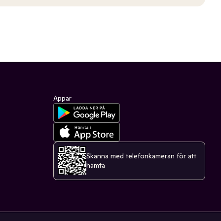
Appar
Skanna med telefonkameran för att
hämta