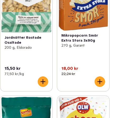
Mikropopcorn Smör
Jordnötter Rostade
Extra Stora 3x90g
Osaltade
270 g, Garant
200 g, Eldorado
15,50 kr
18,00 kr
77,50 kr /kg
22,24 kr