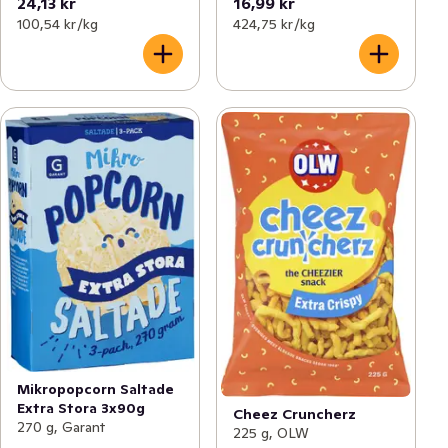
24,13 kr
16,99 kr
100,54 kr /kg
424,75 kr /kg
Mikropopcorn Saltade
Extra Stora 3x90g
Cheez Cruncherz
270 g, Garant
225 g, OLW