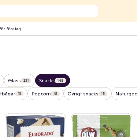
För företag
Glass
Snacks
231
149
tbågar
Popcorn
Övrigt snacks
Naturgod
13
16
16