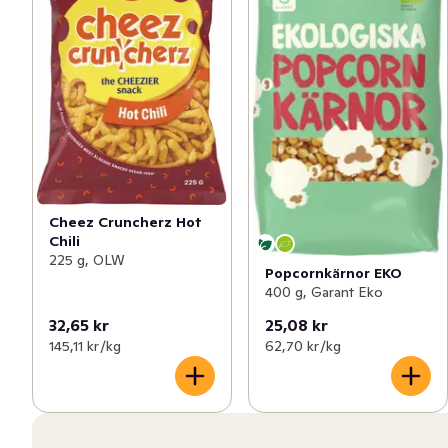
Cheez Cruncherz Hot
Chili
225 g, OLW
Popcornkärnor EKO
400 g, Garant Eko
32,65 kr
25,08 kr
145,11 kr /kg
62,70 kr /kg