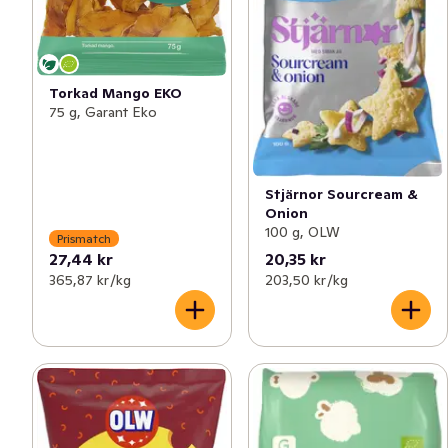
Torkad Mango EKO
75 g, Garant Eko
Stjärnor Sourcream &
Onion
100 g, OLW
Prismatch
27,44 kr
20,35 kr
365,87 kr /kg
203,50 kr /kg