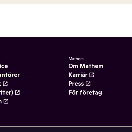
Mathem
ice
Om Mathem
antörer
Karriär
k
Press
tter)
För företag
m