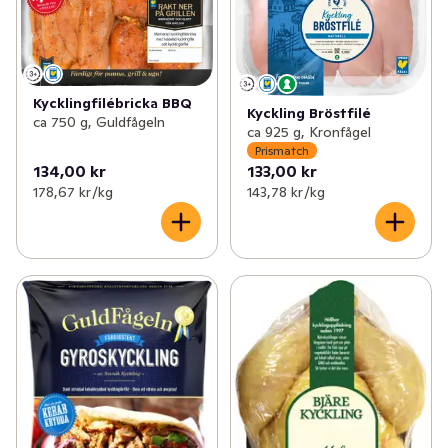
✓
Kyckling & fågel
(110)
✓
Färdigkryddad kyckling
(31)
✓
Korv
(154)
✓
Kalkon
(10)
✓
Bullar, biffar & nuggets
(69)
Kycklingfilébricka BBQ
✓
Anka
(3)
Kyckling Bröstfilé
ca 750 g, Guldfågeln
ca 925 g, Kronfågel
✓
Bacon & fläsk
(25)
Prismatch
134,00 kr
133,00 kr
✓
Delikatesschark
(87)
178,67 kr /kg
143,78 kr /kg
✓
Blodpudding & sylta
(7)