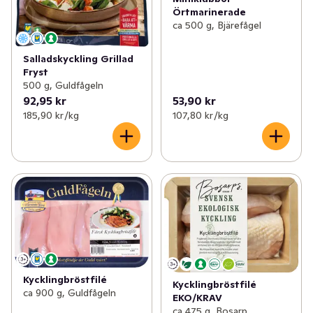
Örtmarinerade
ca 500 g, Bjärefågel
Salladskyckling Grillad
Fryst
500 g, Guldfågeln
92,95 kr
53,90 kr
185,90 kr /kg
107,80 kr /kg
Kycklingbröstfilé
Kycklingbröstfilé
ca 900 g, Guldfågeln
EKO/KRAV
ca 475 g, Bosarp