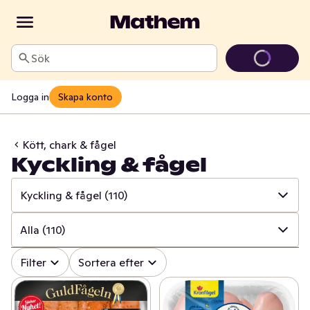
Sök
Logga in
Skapa konto
Kött, chark & fågel
Kyckling & fågel
Kyckling & fågel
(110)
✓
Alla
(739)
Alla
(110)
✓
Kött
(164)
✓
Alla
(110)
Filter
Sortera efter
✓
Pålägg
(133)
✓
Kyckling
(67)