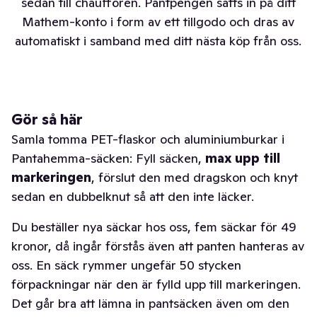
sedan till chauffören. Pantpengen sätts in på ditt
Mathem-konto i form av ett tillgodo och dras av
automatiskt i samband med ditt nästa köp från oss.
Gör så här
Samla tomma PET-flaskor och aluminiumburkar i
Pantahemma-säcken: Fyll säcken,
max upp till
markeringen
, förslut den med dragskon och knyt
sedan en dubbelknut så att den inte läcker.
Du beställer nya säckar hos oss, fem säckar för 49
kronor, då ingår förstås även att panten hanteras av
oss. En säck rymmer ungefär 50 stycken
förpackningar när den är fylld upp till markeringen.
Det går bra att lämna in pantsäcken även om den