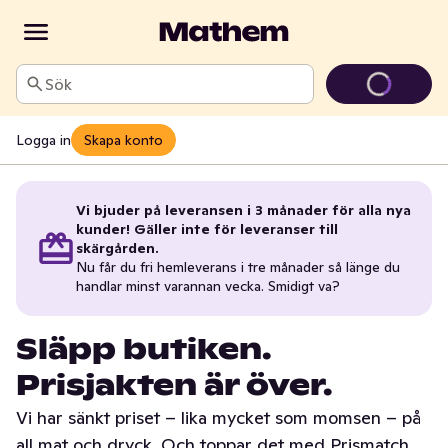
Sök
Logga in
Skapa konto
Vi bjuder på leveransen i 3 månader för alla nya
kunder! Gäller inte för leveranser till
skärgården.
Nu får du fri hemleverans i tre månader så länge du
handlar minst varannan vecka. Smidigt va?
Släpp butiken.
Prisjakten är över.
Vi har sänkt priset – lika mycket som momsen – på
all mat och dryck. Och toppar det med Prismatch