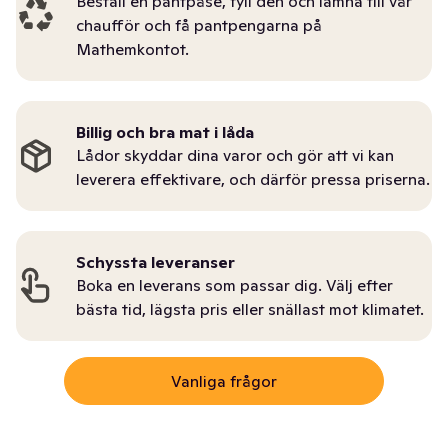
Beställ en pantpåse, fyll den och lämna till vår
chaufför och få pantpengarna på
Mathemkontot.
Billig och bra mat i låda
Lådor skyddar dina varor och gör att vi kan
leverera effektivare, och därför pressa priserna.
Schyssta leveranser
Boka en leverans som passar dig. Välj efter
bästa tid, lägsta pris eller snällast mot klimatet.
Vanliga frågor