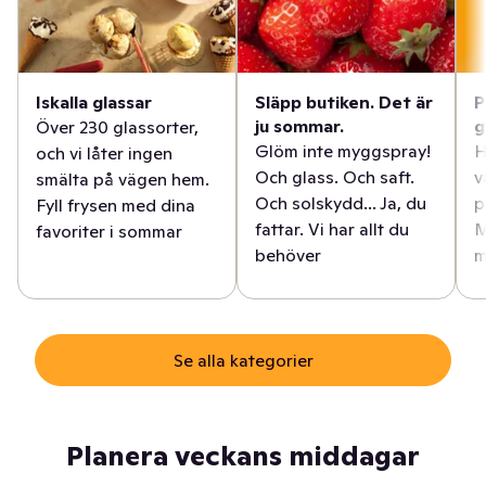
Iskalla glassar
Släpp butiken. Det är
P
ju sommar.
g
Över 230 glassorter,
Glöm inte myggspray!
H
och vi låter ingen
Och glass. Och saft.
v
smälta på vägen hem.
Och solskydd... Ja, du
p
Fyll frysen med dina
fattar. Vi har allt du
M
favoriter i sommar
behöver
m
Se alla kategorier
Planera veckans middagar