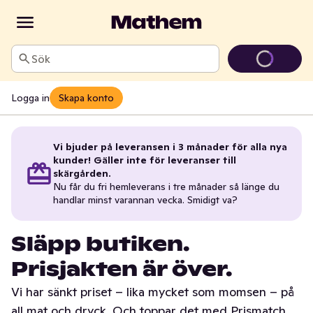
Sök
Logga in
Skapa konto
Vi bjuder på leveransen i 3 månader för alla nya
kunder! Gäller inte för leveranser till
skärgården.
Nu får du fri hemleverans i tre månader så länge du
handlar minst varannan vecka. Smidigt va?
Släpp butiken.
Prisjakten är över.
Vi har sänkt priset – lika mycket som momsen – på
all mat och dryck. Och toppar det med Prismatch