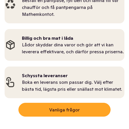
Beställ en pantpåse, fyll den och lämna till vår
chaufför och få pantpengarna på
Mathemkontot.
Billig och bra mat i låda
Lådor skyddar dina varor och gör att vi kan
leverera effektivare, och därför pressa priserna.
Schyssta leveranser
Boka en leverans som passar dig. Välj efter
bästa tid, lägsta pris eller snällast mot klimatet.
Vanliga frågor