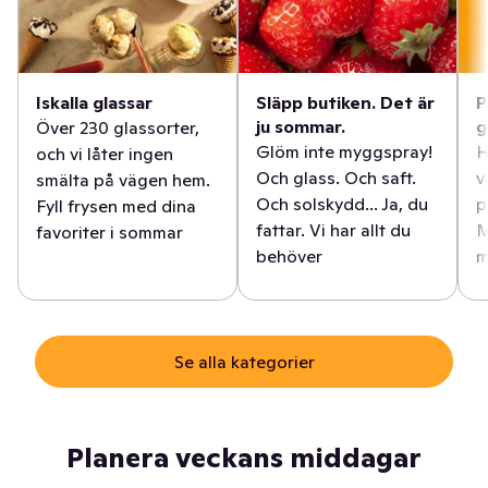
Iskalla glassar
Släpp butiken. Det är
P
ju sommar.
g
Över 230 glassorter,
Glöm inte myggspray!
H
och vi låter ingen
Och glass. Och saft.
v
smälta på vägen hem.
Och solskydd... Ja, du
p
Fyll frysen med dina
fattar. Vi har allt du
M
favoriter i sommar
behöver
m
Se alla kategorier
Planera veckans middagar