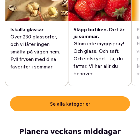
Iskalla glassar
Släpp butiken. Det är
P
ju sommar.
g
Över 230 glassorter,
Glöm inte myggspray!
H
och vi låter ingen
Och glass. Och saft.
v
smälta på vägen hem.
Och solskydd... Ja, du
p
Fyll frysen med dina
fattar. Vi har allt du
M
favoriter i sommar
behöver
m
Se alla kategorier
Planera veckans middagar