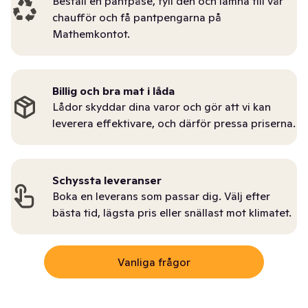
Beställ en pantpåse, fyll den och lämna till vår
chaufför och få pantpengarna på
Mathemkontot.
Billig och bra mat i låda
Lådor skyddar dina varor och gör att vi kan
leverera effektivare, och därför pressa priserna.
Schyssta leveranser
Boka en leverans som passar dig. Välj efter
bästa tid, lägsta pris eller snällast mot klimatet.
Vanliga frågor