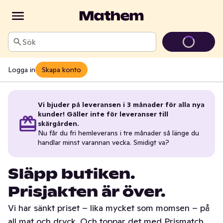
Sök
Logga in
Skapa konto
Vi bjuder på leveransen i 3 månader för alla nya
kunder! Gäller inte för leveranser till
skärgården.
Nu får du fri hemleverans i tre månader så länge du
handlar minst varannan vecka. Smidigt va?
Släpp butiken.
Prisjakten är över.
Vi har sänkt priset – lika mycket som momsen – på
all mat och dryck. Och toppar det med Prismatch