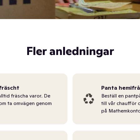
Fler anledningar
fräscht
Panta hemifr
lltid fräscha varor. De
Beställ en pantp
tom ta omvägen genom
till vår chauffö
på Mathemkonto