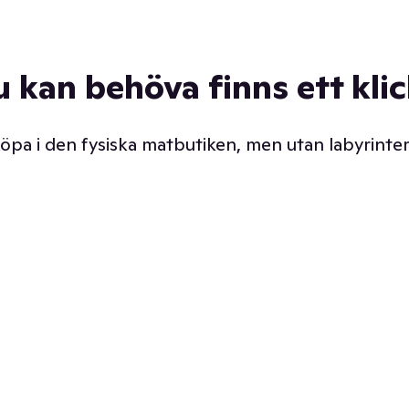
u kan behöva finns ett kli
 köpa i den fysiska matbutiken, men utan labyrinter
äpp butiken. Det är ju
Prismatch med garanti