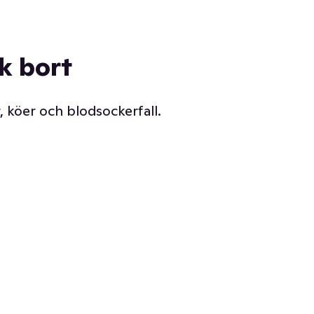
ck bort
, köer och blodsockerfall.
Vår delikatessdisk