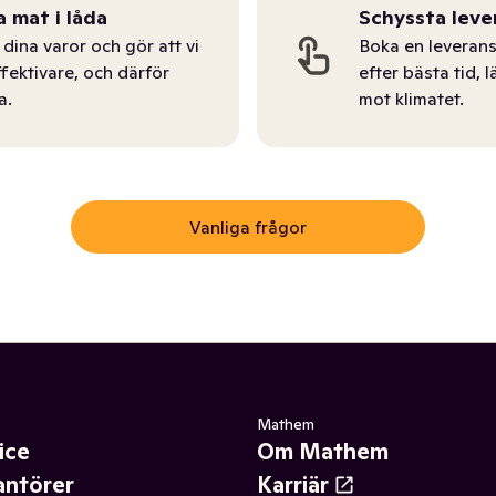
a mat i låda
Schyssta leve
dina varor och gör att vi
Boka en leverans
ffektivare, och därför
efter bästa tid, l
a.
mot klimatet.
Vanliga frågor
Mathem
ice
Om Mathem
antörer
Karriär