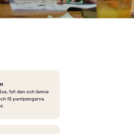
ån
åse, fyll den och lämna
r och få pantpengarna
t.