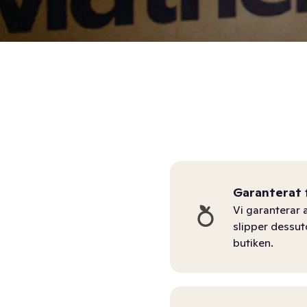
Garanterat 
Vi garanterar a
slipper dessu
butiken.