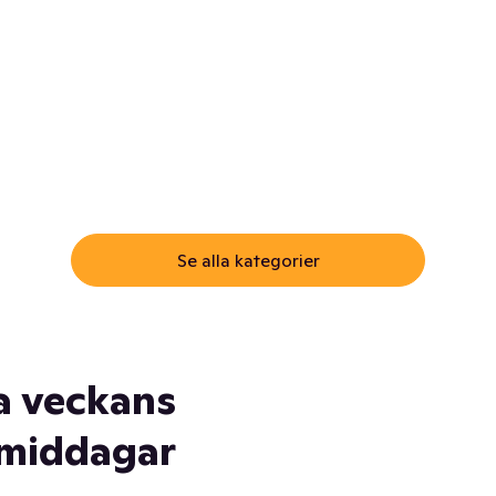
ommar.
Här får du samma varor till
samma lägsta pris som i
öm inte myggspray! Och
matbutiken. Men utan att g
ass. Och saft. Och
till matbutiken
lskydd... Ja, du fattar. Vi har
lt du behöver
Se alla kategorier
a veckans
middagar