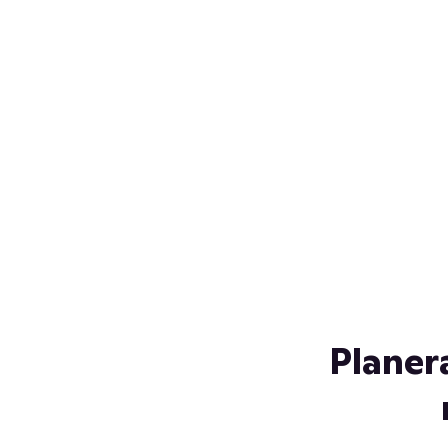
Över 230 glassorter, och vi
s
låter ingen smälta på vägen
Gl
hem. Fyll frysen med dina
gl
favoriter i sommar
so
al
Planer