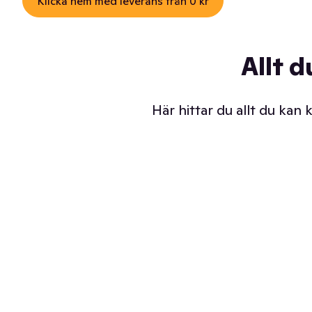
Klicka hem med leverans från 0 kr
Allt d
Här hittar du allt du kan
Iskalla glassar
Sl