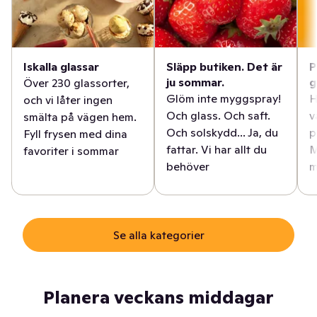
Iskalla glassar
Släpp butiken. Det är
P
ju sommar.
g
Över 230 glassorter,
Glöm inte myggspray!
H
och vi låter ingen
Och glass. Och saft.
v
smälta på vägen hem.
Och solskydd... Ja, du
p
Fyll frysen med dina
fattar. Vi har allt du
M
favoriter i sommar
behöver
m
Se alla kategorier
Planera veckans middagar