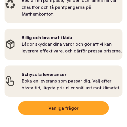
Beställ en pantpåse, fyll den och lämna till vår
chaufför och få pantpengarna på
Mathemkontot.
Billig och bra mat i låda
Lådor skyddar dina varor och gör att vi kan
leverera effektivare, och därför pressa priserna.
Schyssta leveranser
Boka en leverans som passar dig. Välj efter
bästa tid, lägsta pris eller snällast mot klimatet.
Vanliga frågor