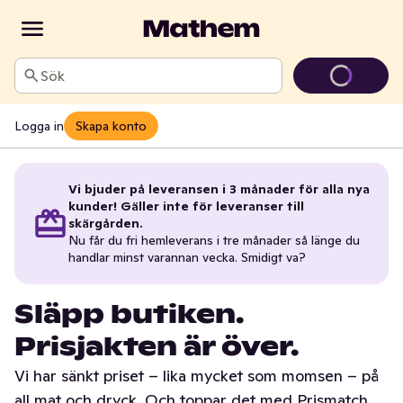
Sök
Logga in
Skapa konto
Vi bjuder på leveransen i 3 månader för alla nya
kunder! Gäller inte för leveranser till
skärgården.
Nu får du fri hemleverans i tre månader så länge du
handlar minst varannan vecka. Smidigt va?
Släpp butiken.
Prisjakten är över.
Vi har sänkt priset – lika mycket som momsen – på
all mat och dryck. Och toppar det med Prismatch