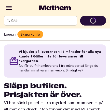
Sök
Logga in
Skapa konto
Vi bjuder på leveransen i 3 månader för alla nya
kunder! Gäller inte för leveranser till
skärgården.
Nu får du fri hemleverans i tre månader så länge du
handlar minst varannan vecka. Smidigt va?
Släpp butiken.
Prisjakten är över.
Vi har sänkt priset – lika mycket som momsen – på
all mat och dryck. Och toppar det med Prismatch