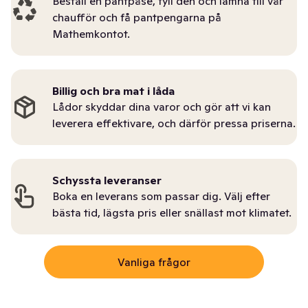
Beställ en pantpåse, fyll den och lämna till vår
chaufför och få pantpengarna på
Mathemkontot.
Billig och bra mat i låda
Lådor skyddar dina varor och gör att vi kan
leverera effektivare, och därför pressa priserna.
Schyssta leveranser
Boka en leverans som passar dig. Välj efter
bästa tid, lägsta pris eller snällast mot klimatet.
Vanliga frågor