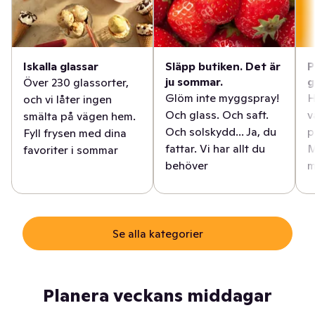
Iskalla glassar
Släpp butiken. Det är
P
ju sommar.
g
Över 230 glassorter,
Glöm inte myggspray!
H
och vi låter ingen
Och glass. Och saft.
v
smälta på vägen hem.
Och solskydd... Ja, du
p
Fyll frysen med dina
fattar. Vi har allt du
M
favoriter i sommar
behöver
m
Se alla kategorier
Planera veckans middagar