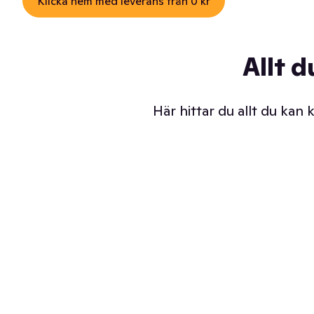
Klicka hem med leverans från 0 kr
Allt d
Här hittar du allt du kan
Iskalla glassar
Sl