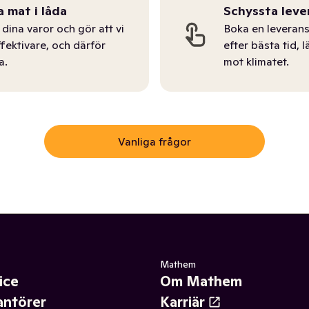
a mat i låda
Schyssta leve
dina varor och gör att vi
Boka en leverans
ffektivare, och därför
efter bästa tid, l
a.
mot klimatet.
Vanliga frågor
Mathem
ice
Om Mathem
antörer
Karriär