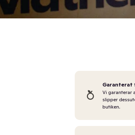
Garanterat 
Vi garanterar a
slipper dessu
butiken.