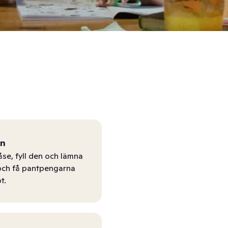
ån
åse, fyll den och lämna
r och få pantpengarna
t.