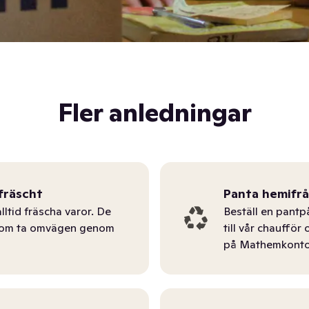
Fler anledningar
fräscht
Panta hemifr
lltid fräscha varor. De
Beställ en pantp
tom ta omvägen genom
till vår chauffö
på Mathemkonto