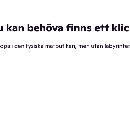
u kan behöva finns ett kli
 köpa i den fysiska matbutiken, men utan labyrinter
äpp butiken. Det är ju
Prismatch med garanti