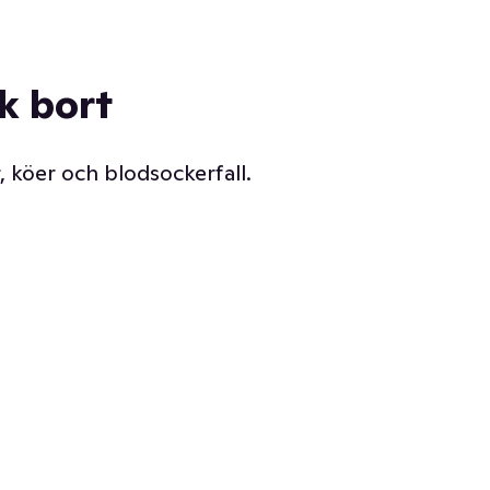
ck bort
, köer och blodsockerfall.
Vår delikatessdisk