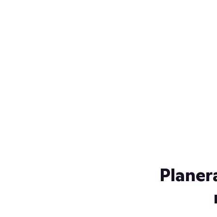
Över 230 glassorter, och vi
s
låter ingen smälta på vägen
Gl
hem. Fyll frysen med dina
gl
favoriter i sommar
so
al
Planer