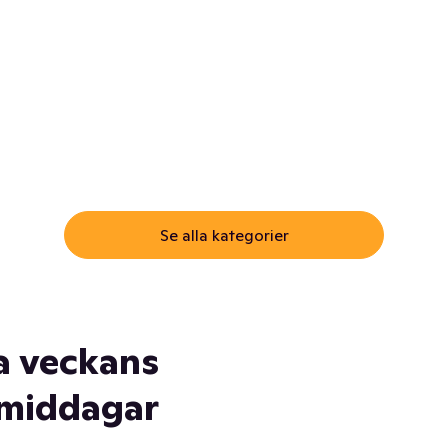
ommar.
Här får du samma varor till
samma lägsta pris som i
öm inte myggspray! Och
matbutiken. Men utan att g
ass. Och saft. Och
till matbutiken
lskydd... Ja, du fattar. Vi har
lt du behöver
Se alla kategorier
a veckans
middagar