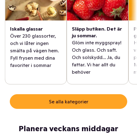
Iskalla glassar
Släpp butiken. Det är
P
ju sommar.
g
Över 230 glassorter,
Glöm inte myggspray!
H
och vi låter ingen
Och glass. Och saft.
v
smälta på vägen hem.
Och solskydd... Ja, du
p
Fyll frysen med dina
fattar. Vi har allt du
M
favoriter i sommar
behöver
m
Se alla kategorier
Planera veckans middagar