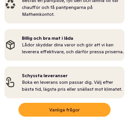
Beställ en pantpåse, fyll den och lämna till vår
chaufför och få pantpengarna på
Mathemkontot.
Billig och bra mat i låda
Lådor skyddar dina varor och gör att vi kan
leverera effektivare, och därför pressa priserna.
Schyssta leveranser
Boka en leverans som passar dig. Välj efter
bästa tid, lägsta pris eller snällast mot klimatet.
Vanliga frågor