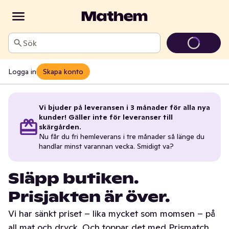
Sök
Logga in
Skapa konto
Vi bjuder på leveransen i 3 månader för alla nya
kunder! Gäller inte för leveranser till
skärgården.
Nu får du fri hemleverans i tre månader så länge du
handlar minst varannan vecka. Smidigt va?
Släpp butiken.
Prisjakten är över.
Vi har sänkt priset – lika mycket som momsen – på
all mat och dryck. Och toppar det med Prismatch