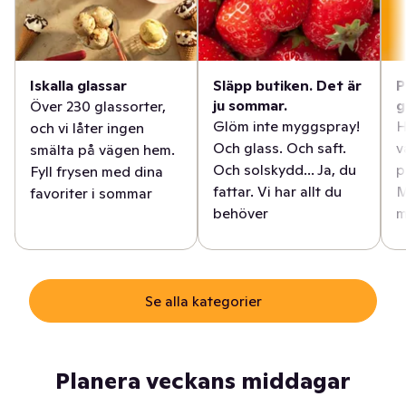
Iskalla glassar
Släpp butiken. Det är
P
ju sommar.
g
Över 230 glassorter,
Glöm inte myggspray!
H
och vi låter ingen
Och glass. Och saft.
v
smälta på vägen hem.
Och solskydd... Ja, du
p
Fyll frysen med dina
fattar. Vi har allt du
M
favoriter i sommar
behöver
m
Se alla kategorier
Planera veckans middagar