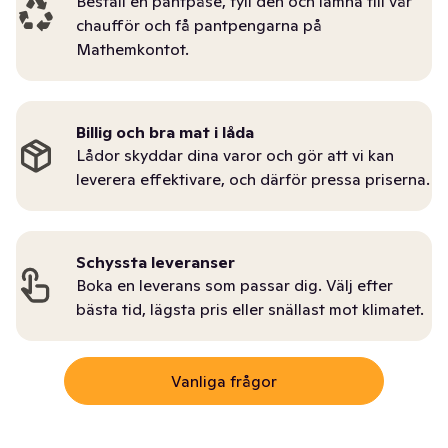
Beställ en pantpåse, fyll den och lämna till vår
chaufför och få pantpengarna på
Mathemkontot.
Billig och bra mat i låda
Lådor skyddar dina varor och gör att vi kan
leverera effektivare, och därför pressa priserna.
Schyssta leveranser
Boka en leverans som passar dig. Välj efter
bästa tid, lägsta pris eller snällast mot klimatet.
Vanliga frågor