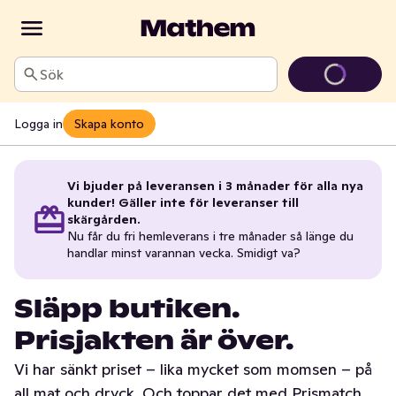
Sök
Logga in
Skapa konto
Vi bjuder på leveransen i 3 månader för alla nya
kunder! Gäller inte för leveranser till
skärgården.
Nu får du fri hemleverans i tre månader så länge du
handlar minst varannan vecka. Smidigt va?
Släpp butiken.
Prisjakten är över.
Vi har sänkt priset – lika mycket som momsen – på
all mat och dryck. Och toppar det med Prismatch