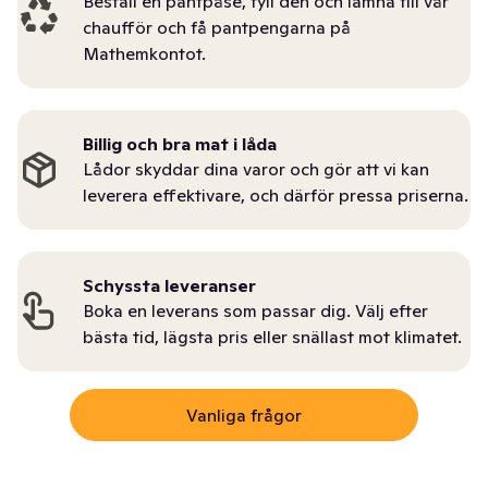
Beställ en pantpåse, fyll den och lämna till vår
chaufför och få pantpengarna på
Mathemkontot.
Billig och bra mat i låda
Lådor skyddar dina varor och gör att vi kan
leverera effektivare, och därför pressa priserna.
Schyssta leveranser
Boka en leverans som passar dig. Välj efter
bästa tid, lägsta pris eller snällast mot klimatet.
Vanliga frågor