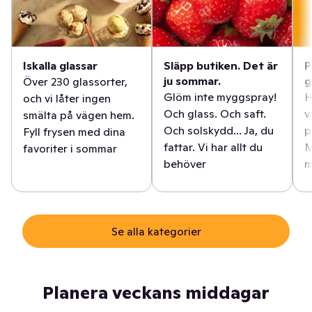
Iskalla glassar
Släpp butiken. Det är
P
ju sommar.
g
Över 230 glassorter,
Glöm inte myggspray!
H
och vi låter ingen
Och glass. Och saft.
v
smälta på vägen hem.
Och solskydd... Ja, du
p
Fyll frysen med dina
fattar. Vi har allt du
M
favoriter i sommar
behöver
m
Se alla kategorier
Planera veckans middagar