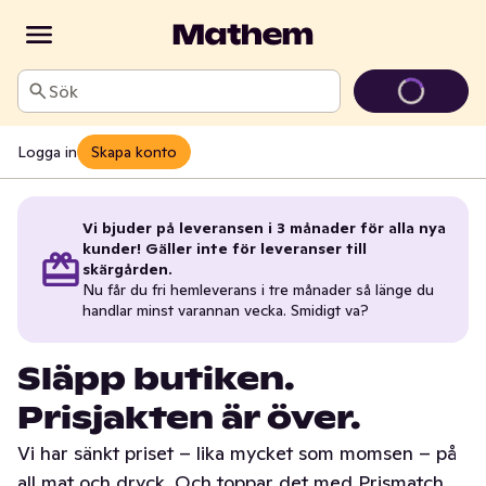
Sök
Logga in
Skapa konto
Vi bjuder på leveransen i 3 månader för alla nya
kunder! Gäller inte för leveranser till
skärgården.
Nu får du fri hemleverans i tre månader så länge du
handlar minst varannan vecka. Smidigt va?
Släpp butiken.
Prisjakten är över.
Vi har sänkt priset – lika mycket som momsen – på
all mat och dryck. Och toppar det med Prismatch