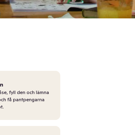
ån
åse, fyll den och lämna
r och få pantpengarna
t.