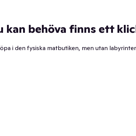
u kan behöva finns ett kli
 köpa i den fysiska matbutiken, men utan labyrinter
äpp butiken. Det är ju
Prismatch med garanti