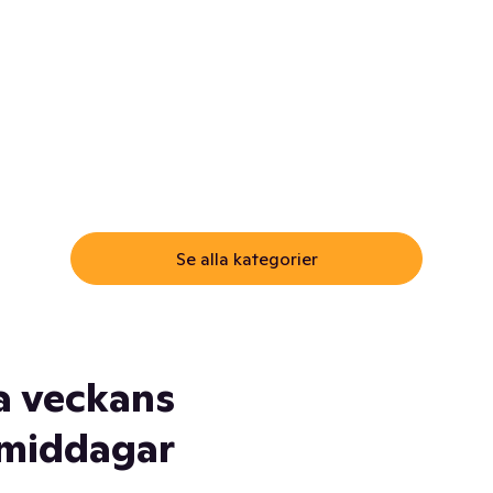
ommar.
Här får du samma varor till
samma lägsta pris som i
öm inte myggspray! Och
matbutiken. Men utan att g
ass. Och saft. Och
till matbutiken
lskydd... Ja, du fattar. Vi har
lt du behöver
Se alla kategorier
a veckans
middagar