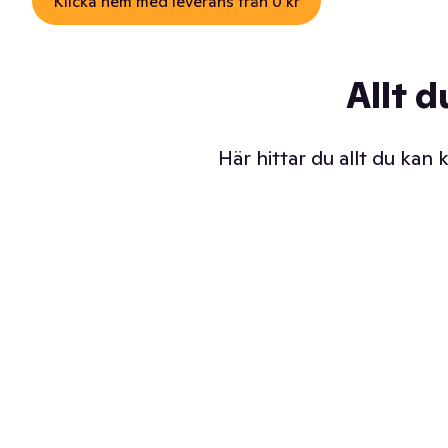
Klicka hem med leverans från 0 kr
Allt d
Här hittar du allt du kan
Iskalla glassar
Sl