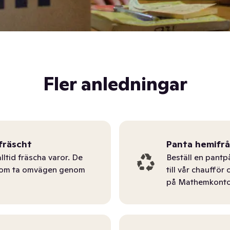
Fler anledningar
fräscht
Panta hemifr
lltid fräscha varor. De
Beställ en pantp
tom ta omvägen genom
till vår chauffö
på Mathemkonto