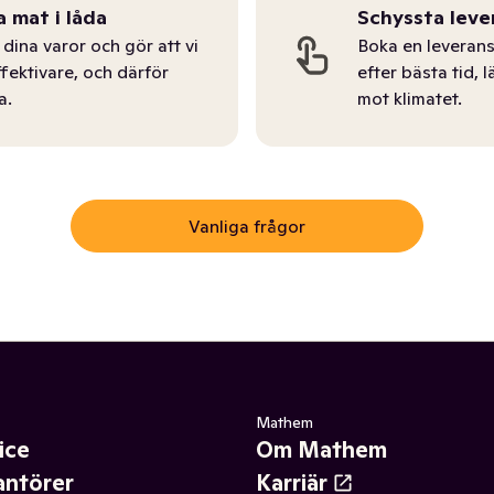
a mat i låda
Schyssta leve
dina varor och gör att vi
Boka en leverans
ffektivare, och därför
efter bästa tid, l
a.
mot klimatet.
Vanliga frågor
Mathem
ice
Om Mathem
antörer
Karriär