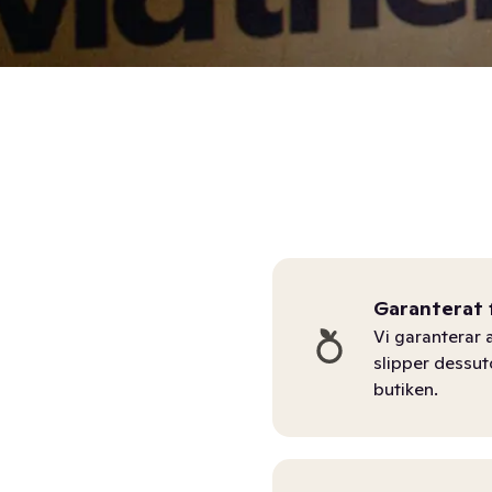
Garanterat 
Vi garanterar a
slipper dessu
butiken.