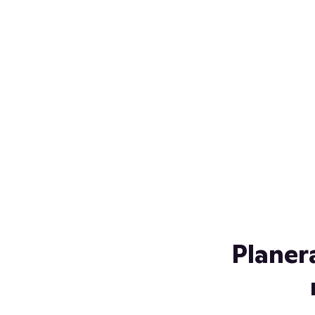
Över 230 glassorter, och vi
s
låter ingen smälta på vägen
Gl
hem. Fyll frysen med dina
gl
favoriter i sommar
so
al
Planer