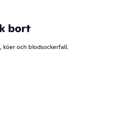
ck bort
, köer och blodsockerfall.
Vår delikatessdisk