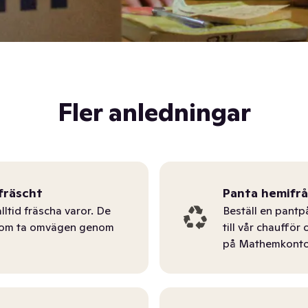
Fler anledningar
fräscht
Panta hemifr
lltid fräscha varor. De
Beställ en pantp
tom ta omvägen genom
till vår chauffö
på Mathemkonto