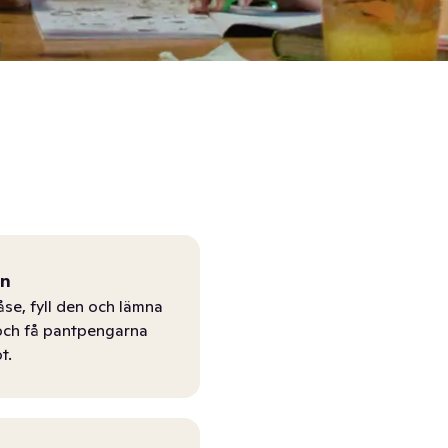
ån
åse, fyll den och lämna
r och få pantpengarna
t.