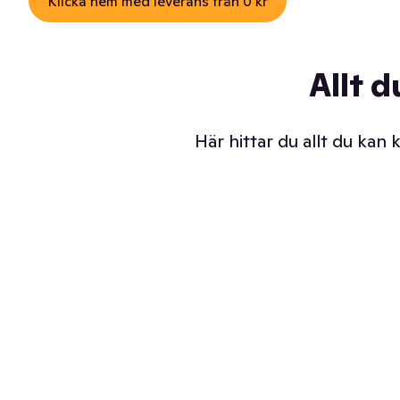
Klicka hem med leverans från 0 kr
Allt d
Här hittar du allt du kan
Iskalla glassar
Sl