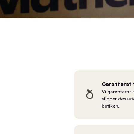
Garanterat 
Vi garanterar a
slipper dessu
butiken.