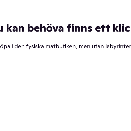
u kan behöva finns ett kli
 köpa i den fysiska matbutiken, men utan labyrinter
äpp butiken. Det är ju
Prismatch med garanti