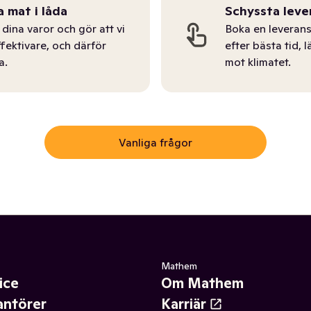
a mat i låda
Schyssta leve
dina varor och gör att vi
Boka en leverans
ffektivare, och därför
efter bästa tid, l
a.
mot klimatet.
Vanliga frågor
Mathem
ice
Om Mathem
antörer
Karriär