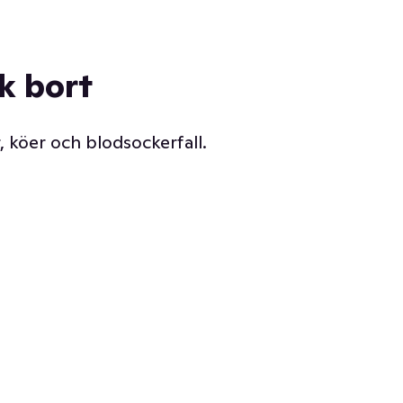
ck bort
, köer och blodsockerfall.
Vår delikatessdisk