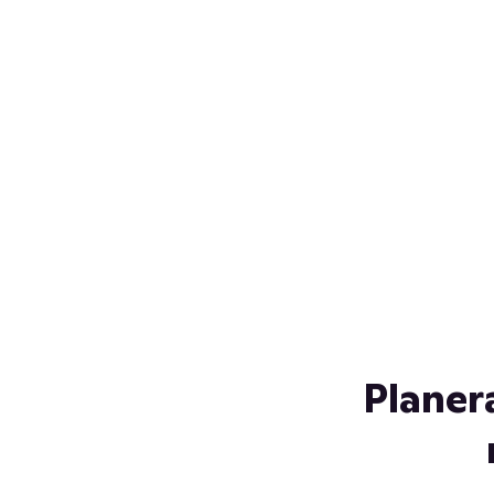
Över 230 glassorter, och vi
s
låter ingen smälta på vägen
Gl
hem. Fyll frysen med dina
gl
favoriter i sommar
so
al
Planer