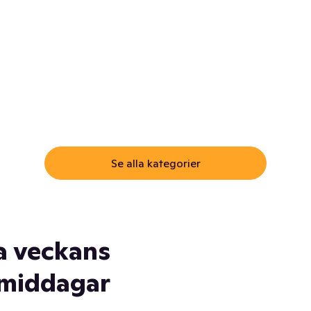
ommar.
Här får du samma varor till
samma lägsta pris som i
öm inte myggspray! Och
matbutiken. Men utan att g
ass. Och saft. Och
till matbutiken
lskydd... Ja, du fattar. Vi har
lt du behöver
Se alla kategorier
a veckans
middagar