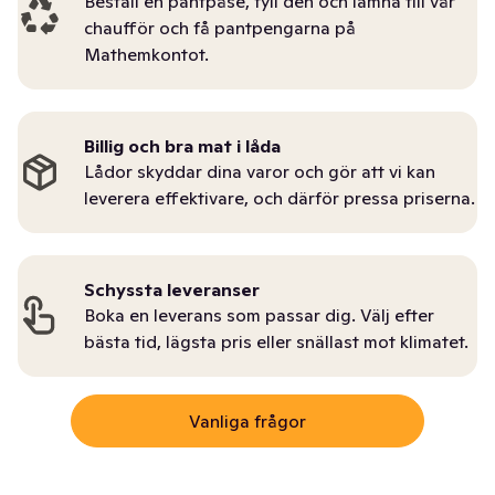
Beställ en pantpåse, fyll den och lämna till vår
chaufför och få pantpengarna på
Mathemkontot.
Billig och bra mat i låda
Lådor skyddar dina varor och gör att vi kan
leverera effektivare, och därför pressa priserna.
Schyssta leveranser
Boka en leverans som passar dig. Välj efter
bästa tid, lägsta pris eller snällast mot klimatet.
Vanliga frågor