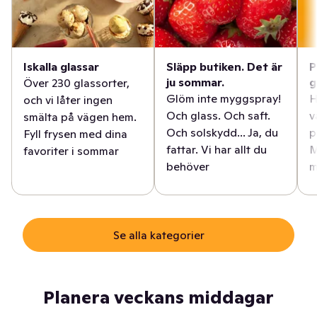
Iskalla glassar
Släpp butiken. Det är
P
ju sommar.
g
Över 230 glassorter,
Glöm inte myggspray!
H
och vi låter ingen
Och glass. Och saft.
v
smälta på vägen hem.
Och solskydd... Ja, du
p
Fyll frysen med dina
fattar. Vi har allt du
M
favoriter i sommar
behöver
m
Se alla kategorier
Planera veckans middagar