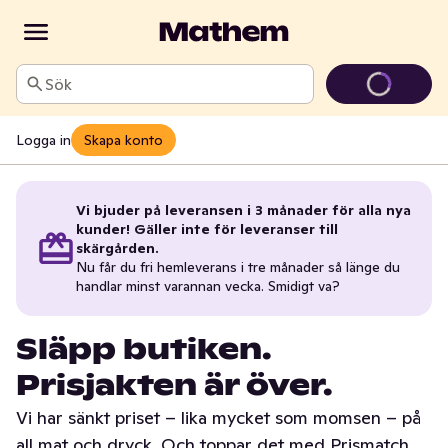
Sök
Logga in
Skapa konto
Vi bjuder på leveransen i 3 månader för alla nya
kunder! Gäller inte för leveranser till
skärgården.
Nu får du fri hemleverans i tre månader så länge du
handlar minst varannan vecka. Smidigt va?
Släpp butiken.
Prisjakten är över.
Vi har sänkt priset – lika mycket som momsen – på
all mat och dryck. Och toppar det med Prismatch