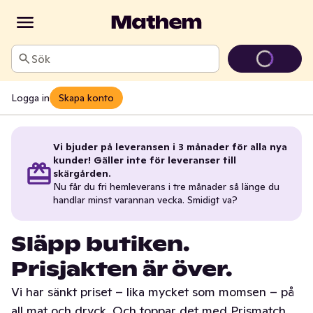
Sök
Logga in
Skapa konto
Vi bjuder på leveransen i 3 månader för alla nya
kunder! Gäller inte för leveranser till
skärgården.
Nu får du fri hemleverans i tre månader så länge du
handlar minst varannan vecka. Smidigt va?
Släpp butiken.
Prisjakten är över.
Vi har sänkt priset – lika mycket som momsen – på
all mat och dryck. Och toppar det med Prismatch