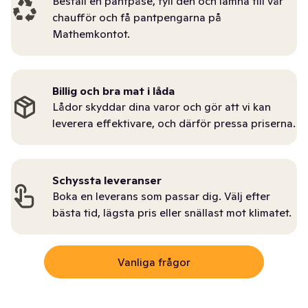
Beställ en pantpåse, fyll den och lämna till vår
chaufför och få pantpengarna på
Mathemkontot.
Billig och bra mat i låda
Lådor skyddar dina varor och gör att vi kan
leverera effektivare, och därför pressa priserna.
Schyssta leveranser
Boka en leverans som passar dig. Välj efter
bästa tid, lägsta pris eller snällast mot klimatet.
Vanliga frågor