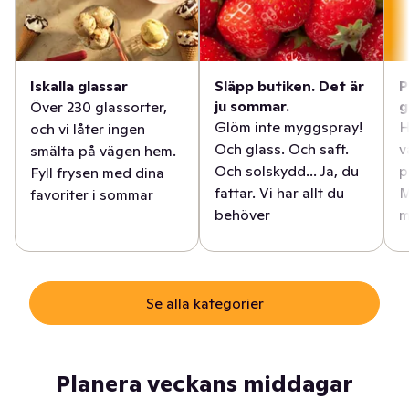
Iskalla glassar
Släpp butiken. Det är
P
ju sommar.
g
Över 230 glassorter,
Glöm inte myggspray!
H
och vi låter ingen
Och glass. Och saft.
v
smälta på vägen hem.
Och solskydd... Ja, du
p
Fyll frysen med dina
fattar. Vi har allt du
M
favoriter i sommar
behöver
m
Se alla kategorier
Planera veckans middagar